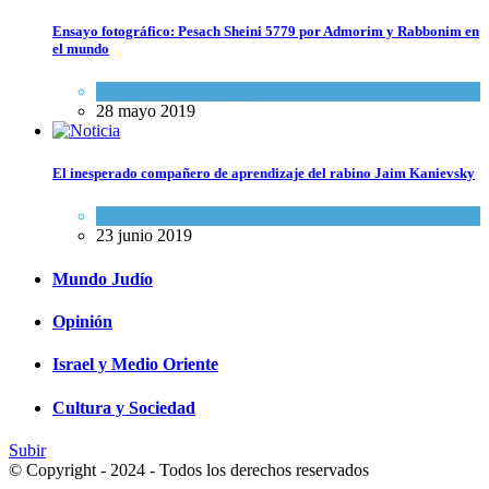
Ensayo fotográfico: Pesach Sheini 5779 por Admorim y Rabbonim en
el mundo
Actualidad comunitaria
28 mayo 2019
El inesperado compañero de aprendizaje del rabino Jaim Kanievsky
Espiritualidad
,
Tema del día
23 junio 2019
Mundo Judío
Opinión
Israel y Medio Oriente
Cultura y Sociedad
Subir
© Copyright - 2024 - Todos los derechos reservados