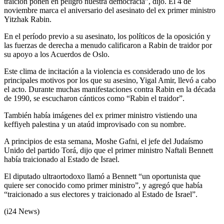
traición ponen en peligro nuestra democracia”, dijo. El 4 de
noviembre marca el aniversario del asesinato del ex primer ministro
Yitzhak Rabin.
En el período previo a su asesinato, los políticos de la oposición y
las fuerzas de derecha a menudo calificaron a Rabin de traidor por
su apoyo a los Acuerdos de Oslo.
Este clima de incitación a la violencia es considerado uno de los
principales motivos por los que su asesino, Yigal Amir, llevó a cabo
el acto. Durante muchas manifestaciones contra Rabin en la década
de 1990, se escucharon cánticos como “Rabin el traidor”.
También había imágenes del ex primer ministro vistiendo una
keffiyeh palestina y un ataúd improvisado con su nombre.
A principios de esta semana, Moshe Gafni, el jefe del Judaísmo
Unido del partido Torá, dijo que el primer ministro Naftali Bennett
había traicionado al Estado de Israel.
El diputado ultraortodoxo llamó a Bennett “un oportunista que
quiere ser conocido como primer ministro”, y agregó que había
“traicionado a sus electores y traicionado al Estado de Israel”.
(i24 News)