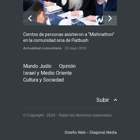
Mundo Judío
5 agosto 2026
Cientos de personas asistieron a “Mishnathon”
Ensayo
en la comunidad siria de Flatbush
Admori
Actualidad comunitaria
28 mayo 2019
Actuali
Mundo Judío
Opinión
Israel y Medio Oriente
Cultura y Sociedad
Subir
© Copyright - 2024 - Todos los derechos reservados
Diseño Web – Diagonal Media