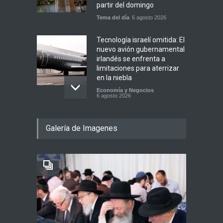
partir del domingo
Tema del día
6 agosto 2026
Tecnología israelí omitida: El
nuevo avión gubernamental
irlandés se enfrenta a
limitaciones para aterrizar
en la niebla
Economía y Negocios
6 agosto 2026
5 datos para Shabat
Galería de Imagenes
Opinión
,
Tema del día
6 agosto 2026
Los abuelos de Herzl son
enterrados de nuevo en
Jerusalem, cumpliendo así
su último deseo