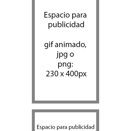
Los abuelos de Herzl son
enterrados de nuevo en
Jerusalem, cumpliendo así
su último deseo
Mundo Judío
5 agosto 2026