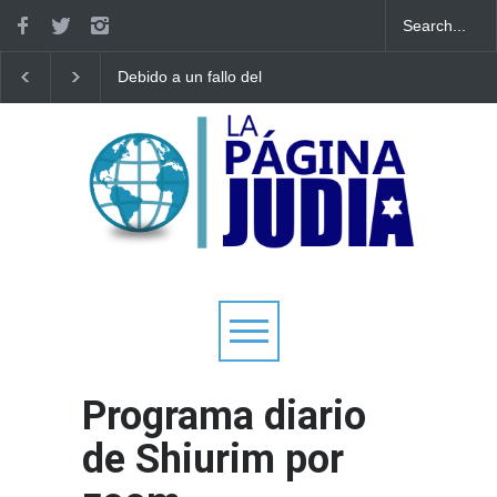
Debido a un fallo del
Tecnología israelí omit
Tribunal Supremo: los
El nuevo avión
tribunales rabínicos se
gubernamental irlandé
enfrentan a un cierre a
enfrenta a limitacione
partir del domingo
aterrizar en la niebla
Programa diario
de Shiurim por