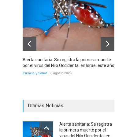
Alerta sanitaria: Se registra la primera muerte
Debido 
por el virus del Nilo Occidental en Israel este año
tribuna
partir
Ciencia y Salud
6 agosto 2026
Tema del
Últimas Noticias
Alerta sanitaria: Se registra
la primera muerte por el
virus del Nilo Occidental en