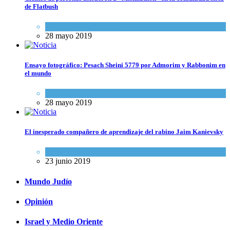
de Flatbush
Actualidad comunitaria
28 mayo 2019
Ensayo fotográfico: Pesach Sheini 5779 por Admorim y Rabbonim en
el mundo
Actualidad comunitaria
28 mayo 2019
El inesperado compañero de aprendizaje del rabino Jaim Kanievsky
Espiritualidad
,
Tema del día
23 junio 2019
Mundo Judío
Opinión
Israel y Medio Oriente