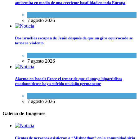
antisemita en medio de una creciente hostilidad en toda Europa
Cultura y Sociedad
,
Tema del día
7 agosto 2026
Dos israelíes escapan de Jenin después de que un giro equivocado se
tornara violento
Tema del día
7 agosto 2026
Alarma en Israel: Crece el temor de que el apoyo bipartidista
estadounidense haya sufrido un daño permanente
Israel y Medio Oriente
7 agosto 2026
Galería de Imagenes
Cientos de personas asistieron a “Mishnathon” en la comunidad siria