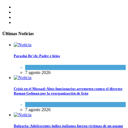
Últimas Noticias
Parashá Re'eh: Padre e hijos
Espiritualidad
,
Tema del día
7 agosto 2026
Crisis en el Mossad: Altos funcionarios arremeten contra el director
Roman Gofman por la reorganización de Irán
Tema del día
7 agosto 2026
Bulgaria: Adolescentes judíos italianos fueron víctimas de un ataque