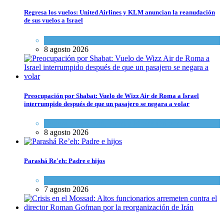
Regresa los vuelos: United Airlines y KLM anuncian la reanudación
de sus vuelos a Israel
Economía y Negocios
8 agosto 2026
Preocupación por Shabat: Vuelo de Wizz Air de Roma a Israel
interrumpido después de que un pasajero se negara a volar
Cultura y Sociedad
,
Israel y Medio Oriente
8 agosto 2026
Parashá Re'eh: Padre e hijos
Espiritualidad
,
Tema del día
7 agosto 2026