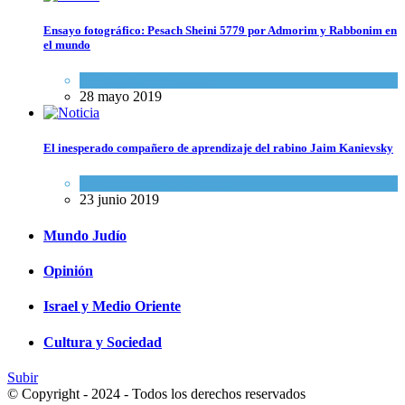
Ensayo fotográfico: Pesach Sheini 5779 por Admorim y Rabbonim en
el mundo
Actualidad comunitaria
28 mayo 2019
El inesperado compañero de aprendizaje del rabino Jaim Kanievsky
Espiritualidad
,
Tema del día
23 junio 2019
Mundo Judío
Opinión
Israel y Medio Oriente
Cultura y Sociedad
Subir
© Copyright - 2024 - Todos los derechos reservados