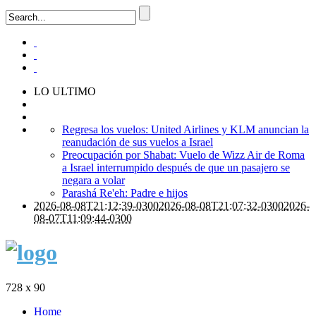
LO ULTIMO
Regresa los vuelos: United Airlines y KLM anuncian la
reanudación de sus vuelos a Israel
Preocupación por Shabat: Vuelo de Wizz Air de Roma
a Israel interrumpido después de que un pasajero se
negara a volar
Parashá Re'eh: Padre e hijos
2026-08-08T21:12:39-0300
2026-08-08T21:07:32-0300
2026-
08-07T11:09:44-0300
728 x 90
Home