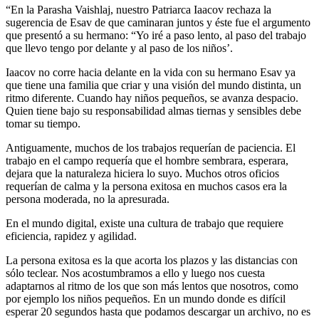
“En la Parasha Vaishlaj, nuestro Patriarca Iaacov rechaza la
sugerencia de Esav de que caminaran juntos y éste fue el argumento
que presentó a su hermano: “Yo iré a paso lento, al paso del trabajo
que llevo tengo por delante y al paso de los niños’.
Iaacov no corre hacia delante en la vida con su hermano Esav ya
que tiene una familia que criar y una visión del mundo distinta, un
ritmo diferente. Cuando hay niños pequeños, se avanza despacio.
Quien tiene bajo su responsabilidad almas tiernas y sensibles debe
tomar su tiempo.
Antiguamente, muchos de los trabajos requerían de paciencia. El
trabajo en el campo requería que el hombre sembrara, esperara,
dejara que la naturaleza hiciera lo suyo. Muchos otros oficios
requerían de calma y la persona exitosa en muchos casos era la
persona moderada, no la apresurada.
En el mundo digital, existe una cultura de trabajo que requiere
eficiencia, rapidez y agilidad.
La persona exitosa es la que acorta los plazos y las distancias con
sólo teclear. Nos acostumbramos a ello y luego nos cuesta
adaptarnos al ritmo de los que son más lentos que nosotros, como
por ejemplo los niños pequeños. En un mundo donde es difícil
esperar 20 segundos hasta que podamos descargar un archivo, no es