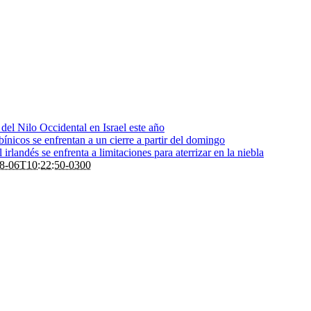
s del Nilo Occidental en Israel este año
bínicos se enfrentan a un cierre a partir del domingo
rlandés se enfrenta a limitaciones para aterrizar en la niebla
8-06T10:22:50-0300