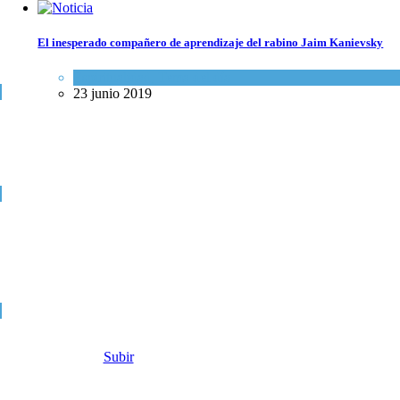
El inesperado compañero de aprendizaje del rabino Jaim Kanievsky
Espiritualidad
,
Tema del día
23 junio 2019
Subir