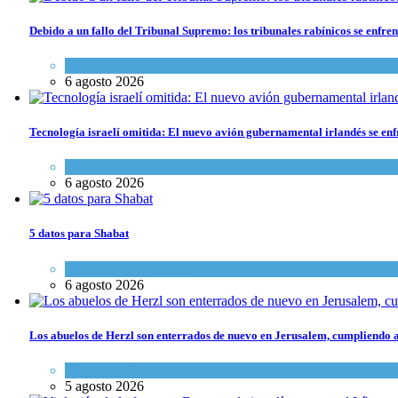
Debido a un fallo del Tribunal Supremo: los tribunales rabínicos se enfre
Tema del día
6 agosto 2026
Tecnología israelí omitida: El nuevo avión gubernamental irlandés se enfr
Economía y Negocios
6 agosto 2026
5 datos para Shabat
Opinión
,
Tema del día
6 agosto 2026
Los abuelos de Herzl son enterrados de nuevo en Jerusalem, cumpliendo a
Mundo Judío
5 agosto 2026