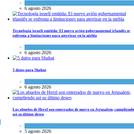
Tema del día
6 agosto 2026
Tecnología israelí omitida: El nuevo avión gubernamental irlandés se
enfrenta a limitaciones para aterrizar en la niebla
Economía y Negocios
6 agosto 2026
5 datos para Shabat
Opinión
,
Tema del día
6 agosto 2026
Los abuelos de Herzl son enterrados de nuevo en Jerusalem, cumpliend
así su último deseo
Mundo Judío
5 agosto 2026