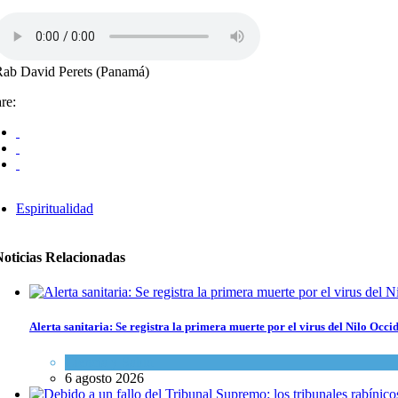
ab David Perets (Panamá)
re:
Espiritualidad
Noticias Relacionadas
Alerta sanitaria: Se registra la primera muerte por el virus del Nilo Occid
Ciencia y Salud
6 agosto 2026