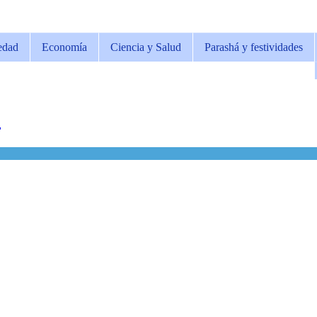
edad
Economía
Ciencia y Salud
Parashá y festividades
)