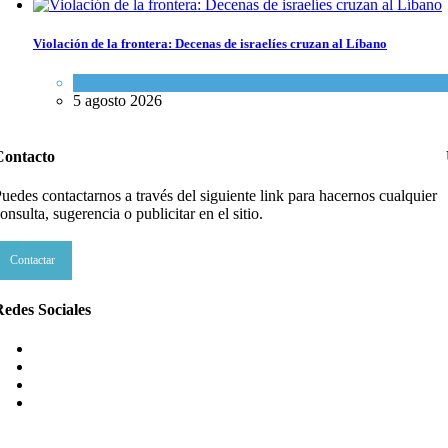
Violación de la frontera: Decenas de israelíes cruzan al Líbano
Tema del día
5 agosto 2026
Contacto
uedes contactarnos a través del siguiente link para hacernos cualquier
onsulta, sugerencia o publicitar en el sitio.
Contactar
edes Sociales