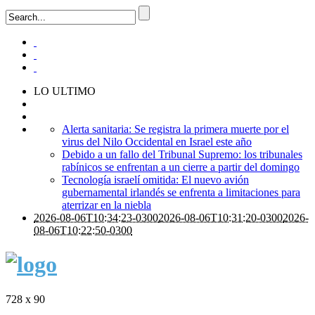
LO ULTIMO
Alerta sanitaria: Se registra la primera muerte por el
virus del Nilo Occidental en Israel este año
Debido a un fallo del Tribunal Supremo: los tribunales
rabínicos se enfrentan a un cierre a partir del domingo
Tecnología israelí omitida: El nuevo avión
gubernamental irlandés se enfrenta a limitaciones para
aterrizar en la niebla
2026-08-06T10:34:23-0300
2026-08-06T10:31:20-0300
2026-
08-06T10:22:50-0300
728 x 90