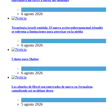
enfrentan a un cierre a partir del domingo
Tema del día
6 agosto 2026
Tecnología israelí omitida: El nuevo avión gubernamental irlandés
se enfrenta a limitaciones para aterrizar en la niebla
Economía y Negocios
6 agosto 2026
5 datos para Shabat
Opinión
,
Tema del día
6 agosto 2026
Los abuelos de Herzl son enterrados de nuevo en Jerusalem,
cumpliendo así su último deseo
Mundo Judío
5 agosto 2026