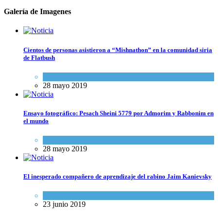
Galería de Imagenes
Cientos de personas asistieron a “Mishnathon” en la comunidad siria
de Flatbush
Actualidad comunitaria
28 mayo 2019
Ensayo fotográfico: Pesach Sheini 5779 por Admorim y Rabbonim en
el mundo
Actualidad comunitaria
28 mayo 2019
El inesperado compañero de aprendizaje del rabino Jaim Kanievsky
Espiritualidad
,
Tema del día
23 junio 2019