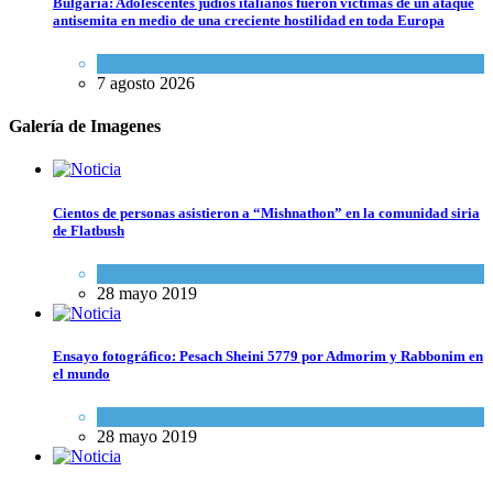
Bulgaria: Adolescentes judíos italianos fueron víctimas de un ataque
antisemita en medio de una creciente hostilidad en toda Europa
Cultura y Sociedad
,
Tema del día
7 agosto 2026
Galería de Imagenes
Cientos de personas asistieron a “Mishnathon” en la comunidad siria
de Flatbush
Actualidad comunitaria
28 mayo 2019
Ensayo fotográfico: Pesach Sheini 5779 por Admorim y Rabbonim en
el mundo
Actualidad comunitaria
28 mayo 2019