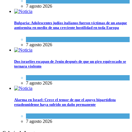
Tema del día
7 agosto 2026
Bulgaria: Adolescentes judíos italianos fueron víctimas de un ataque
antisemita en medio de una creciente hostilidad en toda Europa
Cultura y Sociedad
,
Tema del día
7 agosto 2026
Dos israelíes escapan de Jenin después de que un giro equivocado se
tornara violento
Tema del día
7 agosto 2026
Alarma en Israel: Crece el temor de que el apoyo bipartidista
estadounidense haya sufrido un daño permanente
Israel y Medio Oriente
7 agosto 2026