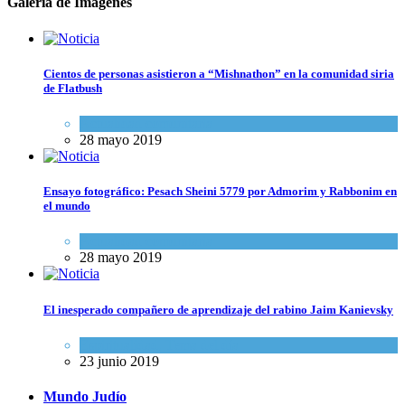
Galería de Imagenes
Cientos de personas asistieron a “Mishnathon” en la comunidad siria
de Flatbush
Actualidad comunitaria
28 mayo 2019
Ensayo fotográfico: Pesach Sheini 5779 por Admorim y Rabbonim en
el mundo
Actualidad comunitaria
28 mayo 2019
El inesperado compañero de aprendizaje del rabino Jaim Kanievsky
Espiritualidad
,
Tema del día
23 junio 2019
Mundo Judío