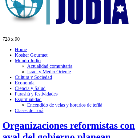
728 x 90
Home
Kosher Gourmet
Mundo Judío
Actualidad comunitaria
Israel y Medio Oriente
Cultura y Sociedad
Economía
Ciencia y Salud
Parashá y festividades
Espiritualidad
Encendido de velas y horarios de tefilá
Clases de Torá
Organizaciones reformistas con
aval del gobierno planean