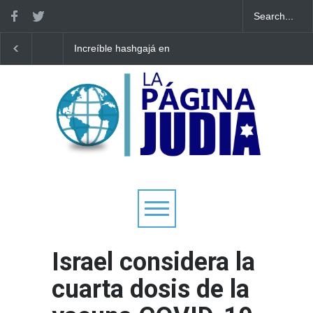
Increíble hashgajá en
Funcionarios de Orien
Francia: 80 jóvenes
Medio planearon
escapan del incendio del
"adormecer a Israel"
campamento Jazón y todos
mientras se preparab
los Tefilín se salvan
para la guerra
milagrosamente
Israel considera la
cuarta dosis de la