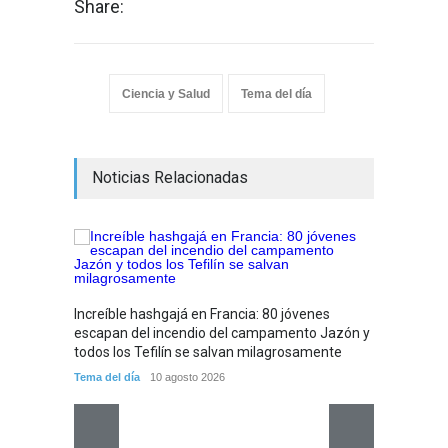
Share:
Ciencia y Salud
Tema del día
Noticias Relacionadas
Funcio
Increíble hashgajá en Francia: 80 jóvenes
"adorm
escapan del incendio del campamento Jazón y
para la
todos los Tefilín se salvan milagrosamente
Israel y
Tema del día
10 agosto 2026