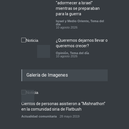
"adormecer a Israel"
mientras se preparaban
para la guerra
Israel y Medio Oriente
,
Tema del
día
10 agosto 2026
¿Queremos dejarnos llevar o
queremos crecer?
Opinión
,
Tema del día
10 agosto 2026
El mando estadounidense
Galería de Imagenes
asumirá el control de las
plantas de hormigón en la
frontera con Gaza
Israel y Medio Oriente
9 agosto 2026
Cientos de personas asistieron a “Mishnathon”
Los incidentes antisemitas
en la comunidad siria de Flatbush
en Gran Bretaña
Actualidad comunitaria
28 mayo 2019
aumentaron un 21% en el
primer semestre de 2026,