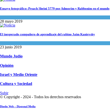
Ensayo fotográfico: Pesach Sheini 5779 por Admorim y Rabbonim en el mundo
Actualidad comunitaria
28 mayo 2019
El inesperado compañero de aprendizaje del rabino Jaim Kanievsky
Espiritualidad
,
Tema del día
23 junio 2019
Mundo Judío
Opinión
Israel y Medio Oriente
Cultura y Sociedad
Subir
© Copyright - 2024 - Todos los derechos reservados
Diseño Web – Diagonal Media