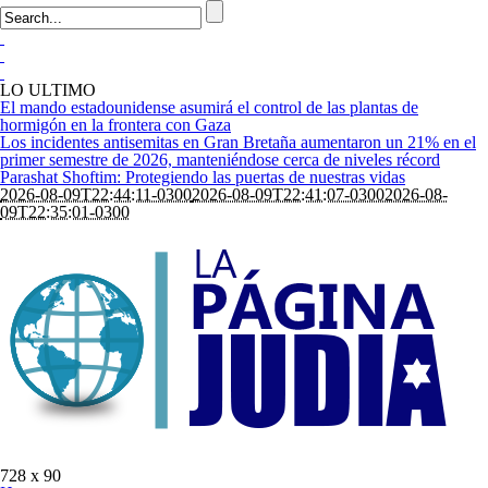
LO ULTIMO
El mando estadounidense asumirá el control de las plantas de
hormigón en la frontera con Gaza
Los incidentes antisemitas en Gran Bretaña aumentaron un 21% en el
primer semestre de 2026, manteniéndose cerca de niveles récord
Parashat Shoftim: Protegiendo las puertas de nuestras vidas
2026-08-09T22:44:11-0300
2026-08-09T22:41:07-0300
2026-08-
09T22:35:01-0300
728 x 90