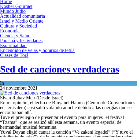
Home
Kosher Gourmet
Mundo Judío
Actualidad comunitaria
Israel y Medio Oriente
Cultura y Sociedad
Economía
Ciencia y Salud
Parashá y festividades
Espiritualidad
Encendido de velas y horarios de tefilá
Clases de Torá
Sed de canciones verdaderas
In
Opinión
24 noviembre 2021
Sivan Rahav Meir (Desde Israel)
En mi opinión, el techo de Binyanei Hauma (Centro de Convenciones
en Jerusalem) casi salió volando anoche debido a las energías que se
encontraban allí.
Tuve el privilegio de presentar el evento para mujeres -el festival
“Tzama” -que se realizó allí esta semana, un evento especial de
hermandad musical femenina.
Yuval Dayan eligió cantar la canción “Ve zakeni legadel” (“Y tuve el
privilegio de criar”), de la oración que hacemos al encender las velas