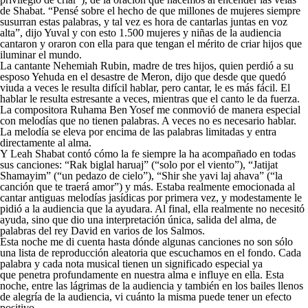
de Shabat. “Pensé sobre el hecho de que millones de mujeres siempre
susurran estas palabras, y tal vez es hora de cantarlas juntas en voz
alta”, dijo Yuval y con esto 1.500 mujeres y niñas de la audiencia
cantaron y oraron con ella para que tengan el mérito de criar hijos que
iluminar el mundo.
La cantante Nehemiah Rubin, madre de tres hijos, quien perdió a su
esposo Yehuda en el desastre de Meron, dijo que desde que quedó
viuda a veces le resulta difícil hablar, pero cantar, le es más fácil. El
hablar le resulta estresante a veces, mientras que el canto le da fuerza.
La compositora Ruhama Ben Yosef me conmovió de manera especial
con melodías que no tienen palabras. A veces no es necesario hablar.
La melodía se eleva por encima de las palabras limitadas y entra
directamente al alma.
Y Leah Shabat contó cómo la fe siempre la ha acompañado en todas
sus canciones: “Rak biglal haruaj” (“solo por el viento”), “Jatijat
Shamayim” (“un pedazo de cielo”), “Shir she yavi laj ahava” (“la
canción que te traerá amor”) y más. Estaba realmente emocionada al
cantar antiguas melodías jasídicas por primera vez, y modestamente le
pidió a la audiencia que la ayudara. Al final, ella realmente no necesitó
ayuda, sino que dio una interpretación única, salida del alma, de
palabras del rey David en varios de los Salmos.
Esta noche me di cuenta hasta dónde algunas canciones no son sólo
una lista de reproducción aleatoria que escuchamos en el fondo. Cada
palabra y cada nota musical tienen un significado especial ya
que penetra profundamente en nuestra alma e influye en ella. Esta
noche, entre las lágrimas de la audiencia y también en los bailes llenos
de alegría de la audiencia, vi cuánto la misma puede tener un efecto
positivo.