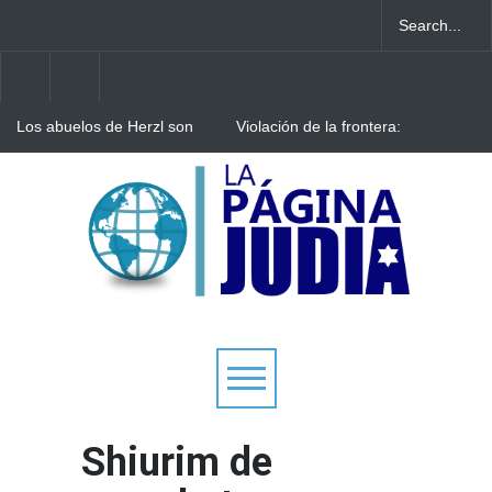
Los abuelos de Herzl son
Violación de la frontera:
enterrados de nuevo en
Decenas de israelíes cruzan
Jerusalem, cumpliendo así
al Líbano
su último deseo
Arqueólogos descubren
tesoros de la Gran
Sinagoga de Vilna
Shiurim de