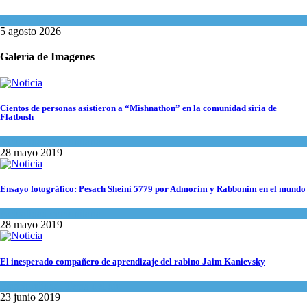
Mundo Judío
5 agosto 2026
Galería de Imagenes
Cientos de personas asistieron a “Mishnathon” en la comunidad siria de
Flatbush
Actualidad comunitaria
28 mayo 2019
Ensayo fotográfico: Pesach Sheini 5779 por Admorim y Rabbonim en el mundo
Actualidad comunitaria
28 mayo 2019
El inesperado compañero de aprendizaje del rabino Jaim Kanievsky
Espiritualidad
,
Tema del día
23 junio 2019