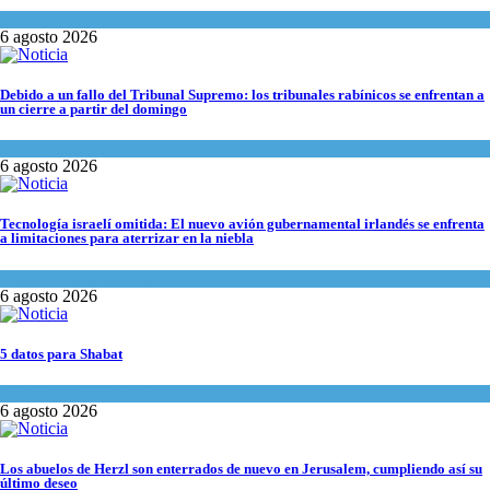
Ciencia y Salud
6 agosto 2026
Debido a un fallo del Tribunal Supremo: los tribunales rabínicos se enfrentan a
un cierre a partir del domingo
Tema del día
6 agosto 2026
Tecnología israelí omitida: El nuevo avión gubernamental irlandés se enfrenta
a limitaciones para aterrizar en la niebla
Economía y Negocios
6 agosto 2026
5 datos para Shabat
Opinión
,
Tema del día
6 agosto 2026
Los abuelos de Herzl son enterrados de nuevo en Jerusalem, cumpliendo así su
último deseo