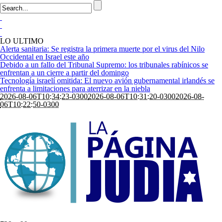
LO ULTIMO
Alerta sanitaria: Se registra la primera muerte por el virus del Nilo
Occidental en Israel este año
Debido a un fallo del Tribunal Supremo: los tribunales rabínicos se
enfrentan a un cierre a partir del domingo
Tecnología israelí omitida: El nuevo avión gubernamental irlandés se
enfrenta a limitaciones para aterrizar en la niebla
2026-08-06T10:34:23-0300
2026-08-06T10:31:20-0300
2026-08-
06T10:22:50-0300