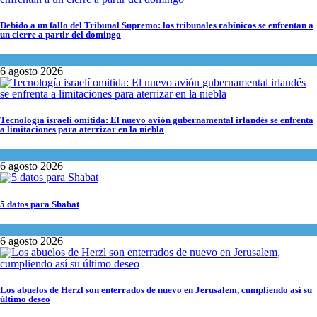
Debido a un fallo del Tribunal Supremo: los tribunales rabínicos se enfrentan a
un cierre a partir del domingo
Tema del día
6 agosto 2026
Tecnología israelí omitida: El nuevo avión gubernamental irlandés se enfrenta
a limitaciones para aterrizar en la niebla
Economía y Negocios
6 agosto 2026
5 datos para Shabat
Opinión
,
Tema del día
6 agosto 2026
Los abuelos de Herzl son enterrados de nuevo en Jerusalem, cumpliendo así su
último deseo