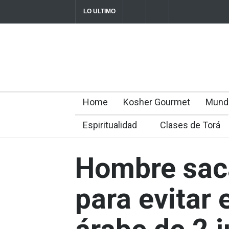
LO ULTIMO
Parashá Re'eh: Padre e hijos
Crisis en el
director Rom
2026-08-07T11:09:44-0300
Home
Kosher Gourmet
Mund
Espiritualidad
Clases de Torá
Hombre saca
para evitar 