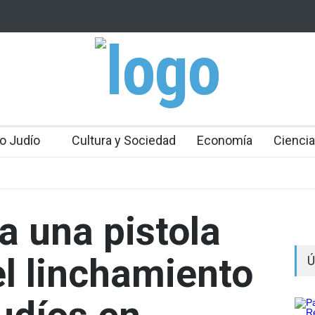
 Mossad: Altos funcionarios arremeten contra el
Bulgaria: Adolesc
an Gofman por la reorganización de Irán
ataque antisemit
toda Europa
o Judío
Cultura y Sociedad
Economía
Ciencia
 una pistola
el linchamiento
Ú