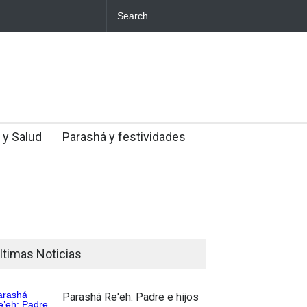
entes judíos italianos fueron víctimas de un
a en medio de una creciente hostilidad en
 y Salud
Parashá y festividades
ltimas Noticias
Parashá Re'eh: Padre e hijos