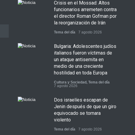
Crisis en el Mossad: Altos
funcionarios arremeten contra
el director Roman Gofman por
la reorganización de Irán
Tema del día
7 agosto 2026
Bulgaria: Adolescentes judíos
italianos fueron víctimas de
un ataque antisemita en
medio de una creciente
hostilidad en toda Europa
Cultura y Sociedad
,
Tema del día
7 agosto 2026
Dos israelíes escapan de
Jenin después de que un giro
equivocado se tornara
violento
Tema del día
7 agosto 2026