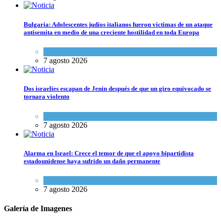
Bulgaria: Adolescentes judíos italianos fueron víctimas de un ataque
antisemita en medio de una creciente hostilidad en toda Europa
Cultura y Sociedad
,
Tema del día
7 agosto 2026
Dos israelíes escapan de Jenin después de que un giro equivocado se
tornara violento
Tema del día
7 agosto 2026
Alarma en Israel: Crece el temor de que el apoyo bipartidista
estadounidense haya sufrido un daño permanente
Israel y Medio Oriente
7 agosto 2026
Galería de Imagenes