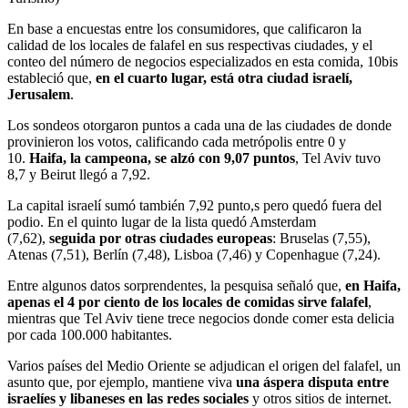
En base a encuestas entre los consumidores, que calificaron la
calidad de los locales de falafel en sus respectivas ciudades, y el
conteo del número de negocios especializados en esta comida, 10bis
estableció que,
en el cuarto lugar, está otra ciudad israelí,
Jerusalem
.
Los sondeos otorgaron puntos a cada una de las ciudades de donde
provinieron los votos, calificando cada metrópolis entre 0 y
10.
Haifa, la campeona, se alzó con 9,07 puntos
, Tel Aviv tuvo
8,7 y Beirut llegó a 7,92.
La capital israelí sumó también 7,92 punto,s pero quedó fuera del
podio. En el quinto lugar de la lista quedó Amsterdam
(7,62),
seguida por otras ciudades europeas
: Bruselas (7,55),
Atenas (7,51), Berlín (7,48), Lisboa (7,46) y Copenhague (7,24).
Entre algunos datos sorprendentes, la pesquisa señaló que,
en Haifa,
apenas el 4 por ciento de los locales de comidas sirve falafel
,
mientras que Tel Aviv tiene trece negocios donde comer esta delicia
por cada 100.000 habitantes.
Varios países del Medio Oriente se adjudican el origen del falafel, un
asunto que, por ejemplo, mantiene viva
una áspera disputa entre
israelíes y libaneses en las redes sociales
y otros sitios de internet.