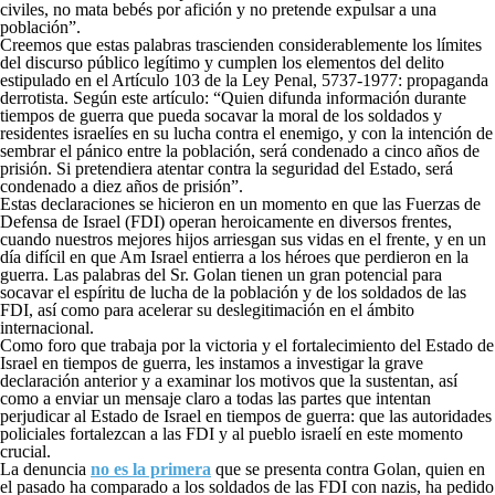
civiles, no mata bebés por afición y no pretende expulsar a una
población”.
Creemos que estas palabras trascienden considerablemente los límites
del discurso público legítimo y cumplen los elementos del delito
estipulado en el Artículo 103 de la Ley Penal, 5737-1977: propaganda
derrotista. Según este artículo: “Quien difunda información durante
tiempos de guerra que pueda socavar la moral de los soldados y
residentes israelíes en su lucha contra el enemigo, y con la intención de
sembrar el pánico entre la población, será condenado a cinco años de
prisión. Si pretendiera atentar contra la seguridad del Estado, será
condenado a diez años de prisión”.
Estas declaraciones se hicieron en un momento en que las Fuerzas de
Defensa de Israel (FDI) operan heroicamente en diversos frentes,
cuando nuestros mejores hijos arriesgan sus vidas en el frente, y en un
día difícil en que Am Israel entierra a los héroes que perdieron en la
guerra. Las palabras del Sr. Golan tienen un gran potencial para
socavar el espíritu de lucha de la población y de los soldados de las
FDI, así como para acelerar su deslegitimación en el ámbito
internacional.
Como foro que trabaja por la victoria y el fortalecimiento del Estado de
Israel en tiempos de guerra, les instamos a investigar la grave
declaración anterior y a examinar los motivos que la sustentan, así
como a enviar un mensaje claro a todas las partes que intentan
perjudicar al Estado de Israel en tiempos de guerra: que las autoridades
policiales fortalezcan a las FDI y al pueblo israelí en este momento
crucial.
La denuncia
no es la primera
que se presenta contra Golan, quien en
el pasado ha comparado a los soldados de las FDI con nazis, ha pedido