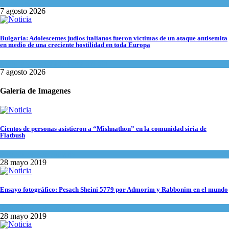
Tema del día
7 agosto 2026
Bulgaria: Adolescentes judíos italianos fueron víctimas de un ataque antisemita
en medio de una creciente hostilidad en toda Europa
Cultura y Sociedad
,
Tema del día
7 agosto 2026
Galería de Imagenes
Cientos de personas asistieron a “Mishnathon” en la comunidad siria de
Flatbush
Actualidad comunitaria
28 mayo 2019
Ensayo fotográfico: Pesach Sheini 5779 por Admorim y Rabbonim en el mundo
Actualidad comunitaria
28 mayo 2019