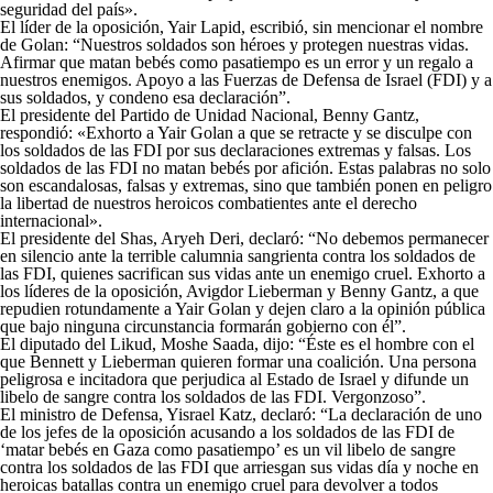
seguridad del país».
El líder de la oposición, Yair Lapid, escribió, sin mencionar el nombre
de Golan: “Nuestros soldados son héroes y protegen nuestras vidas.
Afirmar que matan bebés como pasatiempo es un error y un regalo a
nuestros enemigos. Apoyo a las Fuerzas de Defensa de Israel (FDI) y a
sus soldados, y condeno esa declaración”.
El presidente del Partido de Unidad Nacional, Benny Gantz,
respondió: «Exhorto a Yair Golan a que se retracte y se disculpe con
los soldados de las FDI por sus declaraciones extremas y falsas. Los
soldados de las FDI no matan bebés por afición. Estas palabras no solo
son escandalosas, falsas y extremas, sino que también ponen en peligro
la libertad de nuestros heroicos combatientes ante el derecho
internacional».
El presidente del Shas, Aryeh Deri, declaró: “No debemos permanecer
en silencio ante la terrible calumnia sangrienta contra los soldados de
las FDI, quienes sacrifican sus vidas ante un enemigo cruel. Exhorto a
los líderes de la oposición, Avigdor Lieberman y Benny Gantz, a que
repudien rotundamente a Yair Golan y dejen claro a la opinión pública
que bajo ninguna circunstancia formarán gobierno con él”.
El diputado del Likud, Moshe Saada, dijo: “Éste es el hombre con el
que Bennett y Lieberman quieren formar una coalición. Una persona
peligrosa e incitadora que perjudica al Estado de Israel y difunde un
libelo de sangre contra los soldados de las FDI. Vergonzoso”.
El ministro de Defensa, Yisrael Katz, declaró: “La declaración de uno
de los jefes de la oposición acusando a los soldados de las FDI de
‘matar bebés en Gaza como pasatiempo’ es un vil libelo de sangre
contra los soldados de las FDI que arriesgan sus vidas día y noche en
heroicas batallas contra un enemigo cruel para devolver a todos