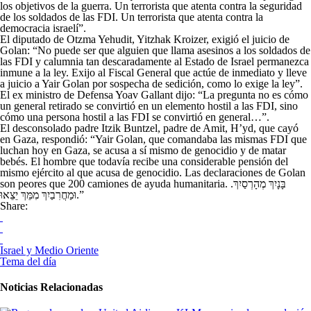
los objetivos de la guerra. Un terrorista que atenta contra la seguridad
de los soldados de las FDI. Un terrorista que atenta contra la
democracia israelí”.
El diputado de Otzma Yehudit, Yitzhak Kroizer, exigió el juicio de
Golan: “No puede ser que alguien que llama asesinos a los soldados de
las FDI y calumnia tan descaradamente al Estado de Israel permanezca
inmune a la ley. Exijo al Fiscal General que actúe de inmediato y lleve
a juicio a Yair Golan por sospecha de sedición, como lo exige la ley”.
El ex ministro de Defensa Yoav Gallant dijo: “La pregunta no es cómo
un general retirado se convirtió en un elemento hostil a las FDI, sino
cómo una persona hostil a las FDI se convirtió en general…”.
El desconsolado padre Itzik Buntzel, padre de Amit, H’yd, que cayó
en Gaza, respondió: “Yair Golan, que comandaba las mismas FDI que
luchan hoy en Gaza, se acusa a sí mismo de genocidio y de matar
bebés. El hombre que todavía recibe una considerable pensión del
mismo ejército al que acusa de genocidio. Las declaraciones de Golan
son peores que 200 camiones de ayuda humanitaria. .בָּנָיִךְ מְהָרְסַיִךְ
וּמַחֲרִבַיִךְ מִמֵּךְ יֵצֵאוּ.”
Share:
Israel y Medio Oriente
Tema del día
Noticias Relacionadas