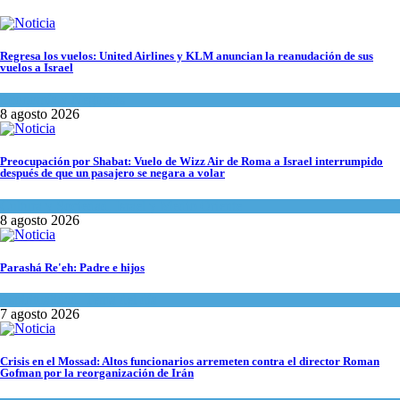
Regresa los vuelos: United Airlines y KLM anuncian la reanudación de sus
vuelos a Israel
Economía y Negocios
8 agosto 2026
Preocupación por Shabat: Vuelo de Wizz Air de Roma a Israel interrumpido
después de que un pasajero se negara a volar
Cultura y Sociedad
,
Israel y Medio Oriente
8 agosto 2026
Parashá Re'eh: Padre e hijos
Espiritualidad
,
Tema del día
7 agosto 2026
Crisis en el Mossad: Altos funcionarios arremeten contra el director Roman
Gofman por la reorganización de Irán