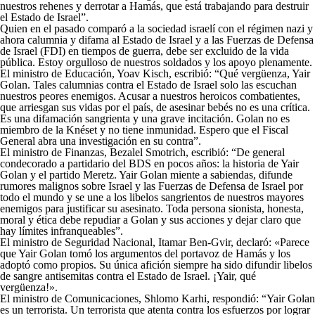
nuestros rehenes y derrotar a Hamás, que está trabajando para destruir
el Estado de Israel”.
Quien en el pasado comparó a la sociedad israelí con el régimen nazi y
ahora calumnia y difama al Estado de Israel y a las Fuerzas de Defensa
de Israel (FDI) en tiempos de guerra, debe ser excluido de la vida
pública. Estoy orgulloso de nuestros soldados y los apoyo plenamente.
El ministro de Educación, Yoav Kisch, escribió: “Qué vergüenza, Yair
Golan. Tales calumnias contra el Estado de Israel solo las escuchan
nuestros peores enemigos. Acusar a nuestros heroicos combatientes,
que arriesgan sus vidas por el país, de asesinar bebés no es una crítica.
Es una difamación sangrienta y una grave incitación. Golan no es
miembro de la Knéset y no tiene inmunidad. Espero que el Fiscal
General abra una investigación en su contra”.
El ministro de Finanzas, Bezalel Smotrich, escribió: “De general
condecorado a partidario del BDS en pocos años: la historia de Yair
Golan y el partido Meretz. Yair Golan miente a sabiendas, difunde
rumores malignos sobre Israel y las Fuerzas de Defensa de Israel por
todo el mundo y se une a los libelos sangrientos de nuestros mayores
enemigos para justificar su asesinato. Toda persona sionista, honesta,
moral y ética debe repudiar a Golan y sus acciones y dejar claro que
hay límites infranqueables”.
El ministro de Seguridad Nacional, Itamar Ben-Gvir, declaró: «Parece
que Yair Golan tomó los argumentos del portavoz de Hamás y los
adoptó como propios. Su única afición siempre ha sido difundir libelos
de sangre antisemitas contra el Estado de Israel. ¡Yair, qué
vergüenza!».
El ministro de Comunicaciones, Shlomo Karhi, respondió: “Yair Golan
es un terrorista. Un terrorista que atenta contra los esfuerzos por lograr