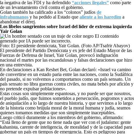
la negativa de las FDI y ha defendido
“acciones ilegales”
como parte
de un levantamiento civil contra el gobierno.
Golan también ha calificado a los “colonos” judíos
de
infrahumanos
y ha pedido al Estado que
aliente a los haredim
a
abandonar el dérej.
Los libelos sangrientos sobre Israel del líder de extrema izquierda
Yair Golan
Foto: El presidente demócrata, Yair Golan. (Foto AP/Tsafrir Abayov)
El presidente del Partido Demócrata y ex jefe del Estado Mayor de las
Fuerzas de Defensa de Israel, Yair Golan, provocó indignación
nacional el martes por las escandalosas y falsas declaraciones que hizo
en una entrevista.
En declaraciones a Kan Reshet Bet, Golan declaró: «Israel va camino
de convertirse en un estado paria entre las naciones, como la Sudáfrica
del pasado, si no volvemos a comportarnos como un país sensato. Un
país sensato no libra guerras contra civiles, no mata bebés por afición y
no pretende expulsar poblaciones».
Estas cosas son simplemente espantosas, y no puede ser que nosotros,
el pueblo judío, que fuimos sometidos a persecución, pogromos y actos
de aniquilación a lo largo de nuestra historia, y que servimos a lo largo
de la historia como brújula moral de la moral humana y judía, seamos
quienes tomamos medidas que son simplemente inaceptables.
Luego criticó duramente a los miembros del gobierno, afirmando:
“Está lleno de gente que no tiene nada que ver con el judaísmo: gente
kahanista, carente de inteligencia, de moralidad y de la capacidad para
gobernar un país en tiempos de emergencia. Esto es peligroso para