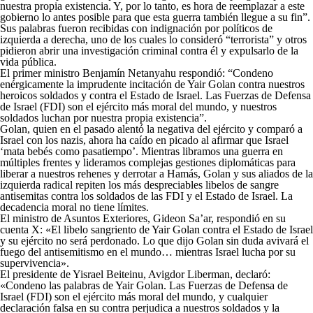
nuestra propia existencia. Y, por lo tanto, es hora de reemplazar a este
gobierno lo antes posible para que esta guerra también llegue a su fin”.
Sus palabras fueron recibidas con indignación por políticos de
izquierda a derecha, uno de los cuales lo consideró “terrorista” y otros
pidieron abrir una investigación criminal contra él y expulsarlo de la
vida pública.
El primer ministro Benjamín Netanyahu respondió: “Condeno
enérgicamente la imprudente incitación de Yair Golan contra nuestros
heroicos soldados y contra el Estado de Israel. Las Fuerzas de Defensa
de Israel (FDI) son el ejército más moral del mundo, y nuestros
soldados luchan por nuestra propia existencia”.
Golan, quien en el pasado alentó la negativa del ejército y comparó a
Israel con los nazis, ahora ha caído en picado al afirmar que Israel
‘mata bebés como pasatiempo’. Mientras libramos una guerra en
múltiples frentes y lideramos complejas gestiones diplomáticas para
liberar a nuestros rehenes y derrotar a Hamás, Golan y sus aliados de la
izquierda radical repiten los más despreciables libelos de sangre
antisemitas contra los soldados de las FDI y el Estado de Israel. La
decadencia moral no tiene límites.
El ministro de Asuntos Exteriores, Gideon Sa’ar, respondió en su
cuenta X: «El libelo sangriento de Yair Golan contra el Estado de Israel
y su ejército no será perdonado. Lo que dijo Golan sin duda avivará el
fuego del antisemitismo en el mundo… mientras Israel lucha por su
supervivencia».
El presidente de Yisrael Beiteinu, Avigdor Liberman, declaró:
«Condeno las palabras de Yair Golan. Las Fuerzas de Defensa de
Israel (FDI) son el ejército más moral del mundo, y cualquier
declaración falsa en su contra perjudica a nuestros soldados y la