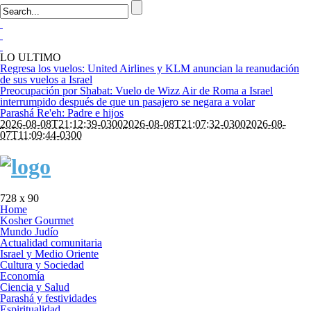
LO ULTIMO
Regresa los vuelos: United Airlines y KLM anuncian la reanudación
de sus vuelos a Israel
Preocupación por Shabat: Vuelo de Wizz Air de Roma a Israel
interrumpido después de que un pasajero se negara a volar
Parashá Re'eh: Padre e hijos
2026-08-08T21:12:39-0300
2026-08-08T21:07:32-0300
2026-08-
07T11:09:44-0300
728 x 90
Home
Kosher Gourmet
Mundo Judío
Actualidad comunitaria
Israel y Medio Oriente
Cultura y Sociedad
Economía
Ciencia y Salud
Parashá y festividades
Espiritualidad