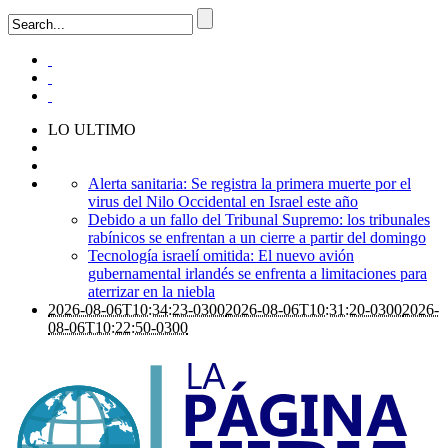
LO ULTIMO
Alerta sanitaria: Se registra la primera muerte por el
virus del Nilo Occidental en Israel este año
Debido a un fallo del Tribunal Supremo: los tribunales
rabínicos se enfrentan a un cierre a partir del domingo
Tecnología israelí omitida: El nuevo avión
gubernamental irlandés se enfrenta a limitaciones para
aterrizar en la niebla
2026-08-06T10:34:23-0300
2026-08-06T10:31:20-0300
2026-
08-06T10:22:50-0300