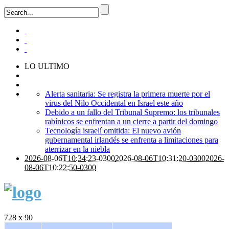
LO ULTIMO
Alerta sanitaria: Se registra la primera muerte por el
virus del Nilo Occidental en Israel este año
Debido a un fallo del Tribunal Supremo: los tribunales
rabínicos se enfrentan a un cierre a partir del domingo
Tecnología israelí omitida: El nuevo avión
gubernamental irlandés se enfrenta a limitaciones para
aterrizar en la niebla
2026-08-06T10:34:23-0300
2026-08-06T10:31:20-0300
2026-
08-06T10:22:50-0300
728 x 90