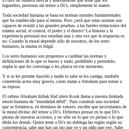
Él dice de manera directa y abiertamente que teme que los
lugareños, personas sin temor a Di’s, simplemente lo maten.
Toda sociedad humana se basa en normas morales fundamentales
que ha establecido para sí misma. Pero ¿será que estas normas son
capaces de resistir a las grandes pruebas, a las fuertes tentaciones del
estatus social, el control, el poder y el dinero? La historia y la
experiencia personal nos enseñan una y otra vez que la respuesta es
no. Cuando la moral depende sólo de nosotros, de los seres
humanos, la misma es frágil.
Los seres humanos son propensos a cambiar las normas y
definiciones de lo que es bueno y malo, prohibido y permitido,
según lo que les convenga o les plazca en ese momento.
Y si se les permite hacerlo y nadie lo sabe ni los castiga, también
cometerán actos muy graves, como matar a Abraham para tomar a
su esposa.
El rabino Abraham Itzhak HaCohen Kook llama a nuestra limitada
moral humana de “moralidad débil”. Para construir una sociedad
que se fortalezca, en términos de valores, escribe que necesitamos de
la moral divina: del temor a Di’s. Debemos pensar en lo que Di’s
piensa de nuestras acciones, y no sólo en lo que yo pienso o lo que
dirán los demás. Quien teme a Di’s no doblega las reglas según su
conveniencia; sabe que hay un ojo que ve y un oído que oye. Sabe