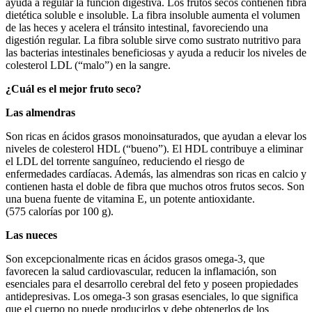
ayuda a regular la función digestiva. Los frutos secos contienen fibra
dietética soluble e insoluble. La fibra insoluble aumenta el volumen
de las heces y acelera el tránsito intestinal, favoreciendo una
digestión regular. La fibra soluble sirve como sustrato nutritivo para
las bacterias intestinales beneficiosas y ayuda a reducir los niveles de
colesterol LDL (“malo”) en la sangre.
¿Cuál es el mejor fruto seco?
Las almendras
Son ricas en ácidos grasos monoinsaturados, que ayudan a elevar los
niveles de colesterol HDL (“bueno”). El HDL contribuye a eliminar
el LDL del torrente sanguíneo, reduciendo el riesgo de
enfermedades cardíacas. Además, las almendras son ricas en calcio y
contienen hasta el doble de fibra que muchos otros frutos secos. Son
una buena fuente de vitamina E, un potente antioxidante.
(575 calorías por 100 g).
Las nueces
Son excepcionalmente ricas en ácidos grasos omega-3, que
favorecen la salud cardiovascular, reducen la inflamación, son
esenciales para el desarrollo cerebral del feto y poseen propiedades
antidepresivas. Los omega-3 son grasas esenciales, lo que significa
que el cuerpo no puede producirlos y debe obtenerlos de los