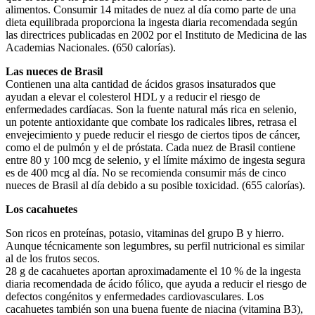
alimentos. Consumir 14 mitades de nuez al día como parte de una
dieta equilibrada proporciona la ingesta diaria recomendada según
las directrices publicadas en 2002 por el Instituto de Medicina de las
Academias Nacionales. (650 calorías).
Las nueces de Brasil
Contienen una alta cantidad de ácidos grasos insaturados que
ayudan a elevar el colesterol HDL y a reducir el riesgo de
enfermedades cardíacas. Son la fuente natural más rica en selenio,
un potente antioxidante que combate los radicales libres, retrasa el
envejecimiento y puede reducir el riesgo de ciertos tipos de cáncer,
como el de pulmón y el de próstata. Cada nuez de Brasil contiene
entre 80 y 100 mcg de selenio, y el límite máximo de ingesta segura
es de 400 mcg al día. No se recomienda consumir más de cinco
nueces de Brasil al día debido a su posible toxicidad. (655 calorías).
Los cacahuetes
Son ricos en proteínas, potasio, vitaminas del grupo B y hierro.
Aunque técnicamente son legumbres, su perfil nutricional es similar
al de los frutos secos.
28 g de cacahuetes aportan aproximadamente el 10 % de la ingesta
diaria recomendada de ácido fólico, que ayuda a reducir el riesgo de
defectos congénitos y enfermedades cardiovasculares. Los
cacahuetes también son una buena fuente de niacina (vitamina B3),