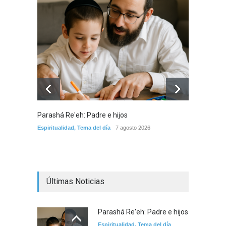
Parashá Re'eh: Padre e hijos
Crisis 
arreme
Espiritualidad
,
Tema del día
7 agosto 2026
por la 
Tema del
Últimas Noticias
Parashá Re'eh: Padre e hijos
Espiritualidad
,
Tema del día