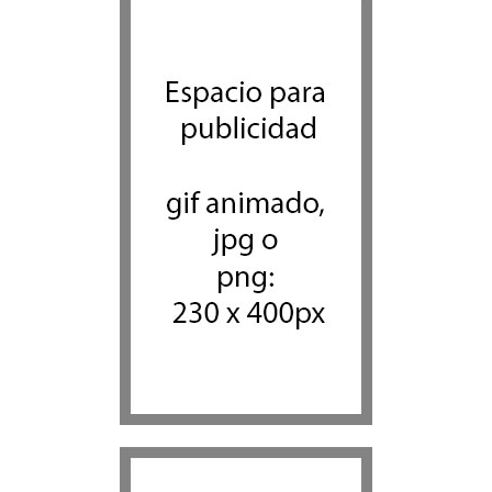
giro equivocado se tornara
violento
Tema del día
7 agosto 2026
Alarma en Israel: Crece el
temor de que el apoyo
bipartidista estadounidense
haya sufrido un daño
permanente
Israel y Medio Oriente
7 agosto 2026