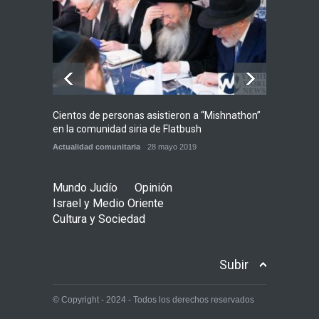
bipartidista estadounidense
haya sufrido un daño
permanente
Israel y Medio Oriente
7 agosto 2026
Cientos de personas asistieron a “Mishnathon”
Ensayo
en la comunidad siria de Flatbush
Admori
Actualidad comunitaria
28 mayo 2019
Actuali
Mundo Judío
Opinión
Israel y Medio Oriente
Cultura y Sociedad
Subir
© Copyright - 2024 - Todos los derechos reservados