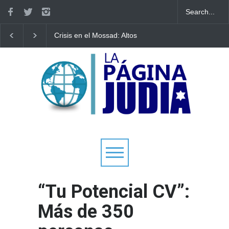
Crisis en el Mossad: Altos
Bulgaria: Adolescentes
funcionarios arremeten
judíos italianos fueron
contra el director Roman
víctimas de un ataque
Gofman por la
antisemita en medio de 
reorganización de Irán
creciente hostilidad en t
Europa
“Tu Potencial CV”:
Más de 350