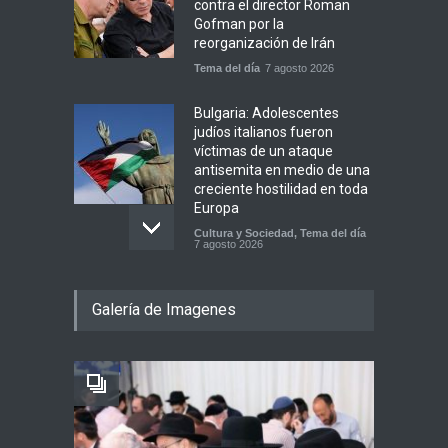
contra el director Roman
Gofman por la
reorganización de Irán
Tema del día
7 agosto 2026
Bulgaria: Adolescentes
judíos italianos fueron
víctimas de un ataque
antisemita en medio de una
creciente hostilidad en toda
Europa
Cultura y Sociedad
,
Tema del día
7 agosto 2026
Dos israelíes escapan de
Galería de Imagenes
Jenin después de que un
giro equivocado se tornara
violento
Tema del día
7 agosto 2026
Alarma en Israel: Crece el
temor de que el apoyo