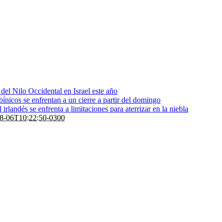
s del Nilo Occidental en Israel este año
bínicos se enfrentan a un cierre a partir del domingo
rlandés se enfrenta a limitaciones para aterrizar en la niebla
8-06T10:22:50-0300