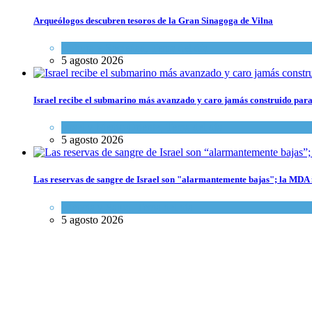
Arqueólogos descubren tesoros de la Gran Sinagoga de Vilna
Cultura y Sociedad
,
Tema del día
5 agosto 2026
Israel recibe el submarino más avanzado y caro jamás construido para
Israel y Medio Oriente
,
Tema del día
5 agosto 2026
Las reservas de sangre de Israel son "alarmantemente bajas"; la MDA i
Ciencia y Salud
,
Tema del día
5 agosto 2026