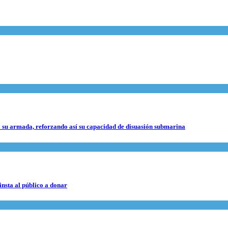
 su armada, reforzando así su capacidad de disuasión submarina
nsta al público a donar