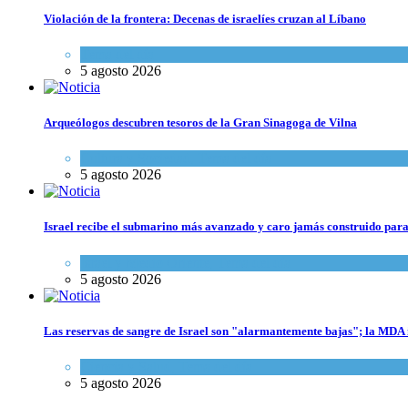
Violación de la frontera: Decenas de israelíes cruzan al Líbano
Tema del día
5 agosto 2026
Arqueólogos descubren tesoros de la Gran Sinagoga de Vilna
Cultura y Sociedad
,
Tema del día
5 agosto 2026
Israel recibe el submarino más avanzado y caro jamás construido para
Israel y Medio Oriente
,
Tema del día
5 agosto 2026
Las reservas de sangre de Israel son "alarmantemente bajas"; la MDA i
Ciencia y Salud
,
Tema del día
5 agosto 2026