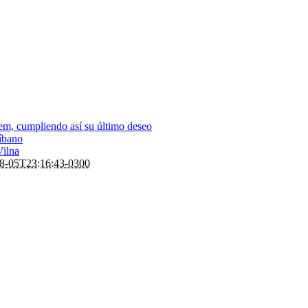
em, cumpliendo así su último deseo
Líbano
Vilna
8-05T23:16:43-0300