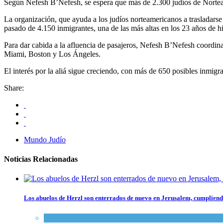
Según Nefesh B’Nefesh, se espera que más de 2.300 judíos de Norteamér
La organización, que ayuda a los judíos norteamericanos a trasladarse 
pasado de 4.150 inmigrantes, una de las más altas en los 23 años de hi
Para dar cabida a la afluencia de pasajeros, Nefesh B’Nefesh coordin
Miami, Boston y Los Ángeles.
El interés por la aliá sigue creciendo, con más de 650 posibles inmigr
Share:
Mundo Judío
Noticias Relacionadas
Los abuelos de Herzl son enterrados de nuevo en Jerusalem, cumpliendo
Mundo Judío