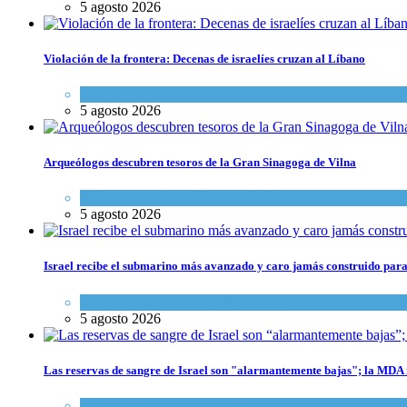
5 agosto 2026
Violación de la frontera: Decenas de israelíes cruzan al Líbano
Tema del día
5 agosto 2026
Arqueólogos descubren tesoros de la Gran Sinagoga de Vilna
Cultura y Sociedad
,
Tema del día
5 agosto 2026
Israel recibe el submarino más avanzado y caro jamás construido para
Israel y Medio Oriente
,
Tema del día
5 agosto 2026
Las reservas de sangre de Israel son "alarmantemente bajas"; la MDA i
Ciencia y Salud
,
Tema del día