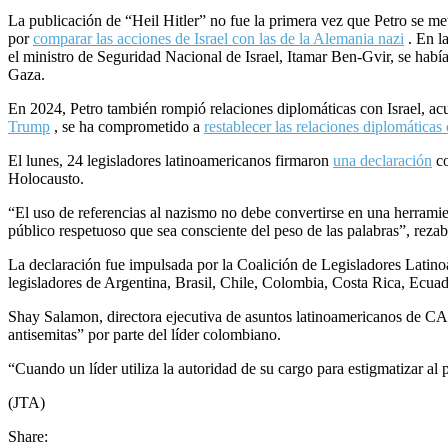
La publicación de “Heil Hitler” no fue la primera vez que Petro se meti
por
comparar las acciones de Israel con las de la Alemania nazi
. En l
el ministro de Seguridad Nacional de Israel, Itamar Ben-Gvir, se ha
Gaza.
En 2024, Petro también rompió relaciones diplomáticas con Israel, ac
Trump
, se ha comprometido a
restablecer las relaciones diplomáticas 
El lunes, 24 legisladores latinoamericanos firmaron
una declaración
co
Holocausto.
“El uso de referencias al nazismo no debe convertirse en una herramien
público respetuoso que sea consciente del peso de las palabras”, reza
La declaración fue impulsada por la Coalición de Legisladores Latino
legisladores de Argentina, Brasil, Chile, Colombia, Costa Rica, Ec
Shay Salamon, directora ejecutiva de asuntos latinoamericanos de CAM
antisemitas” por parte del líder colombiano.
“Cuando un líder utiliza la autoridad de su cargo para estigmatizar al p
(JTA)
Share: