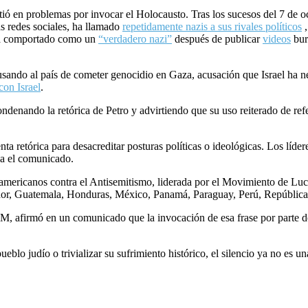
ó en problemas por invocar el Holocausto. Tras los sucesos del 7 de octub
as redes sociales, ha llamado
repetidamente
nazis
a sus rivales políticos
,
bía comportado como un
“verdadero nazi”
después de publicar
videos
burl
usando al país de cometer genocidio en Gaza, acusación que Israel ha n
con Israel
.
ndenando la retórica de Petro y advirtiendo que su uso reiterado de refe
ta retórica para desacreditar posturas políticas o ideológicas. Los líd
ba el comunicado.
americanos contra el Antisemitismo, liderada por el Movimiento de Luch
uador, Guatemala, Honduras, México, Panamá, Paraguay, Perú, Repúbli
, afirmó en un comunicado que la invocación de esa frase por parte de
ueblo judío o trivializar su sufrimiento histórico, el silencio ya no es 