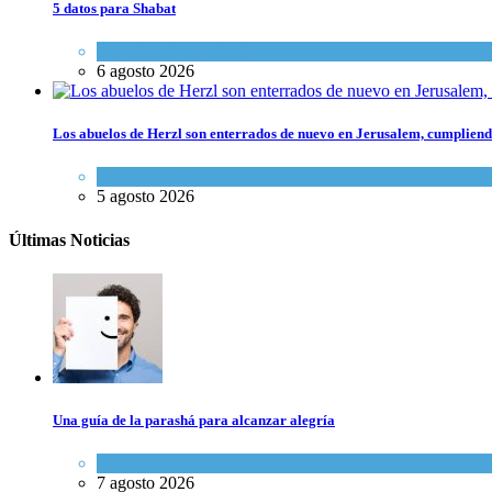
5 datos para Shabat
Opinión
,
Tema del día
6 agosto 2026
Los abuelos de Herzl son enterrados de nuevo en Jerusalem, cumpliendo
Mundo Judío
5 agosto 2026
Últimas Noticias
Una guía de la parashá para alcanzar alegría
Opinión
,
Tema del día
7 agosto 2026