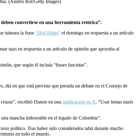
mbia. (Andrés Rot/Getty Images)
 deben convertirse en una herramienta retórica”.
e tuiteara la frase
“Heil Hitler”
el domingo en respuesta a un artículo
frase nazi en respuesta a un artículo de opinión que apoyaba al
inión, que según él incluía “frases fascistas”.
s, día en que está previsto que presida un debate en el Consejo de
n cruzar”, escribió Danon en una
publicación en X.
“Usar lemas nazis
 y una mancha imborrable en el legado de Colombia”.
curso político. Tras haber sido considerados tabú durante mucho
xtremismo en todo el mundo.