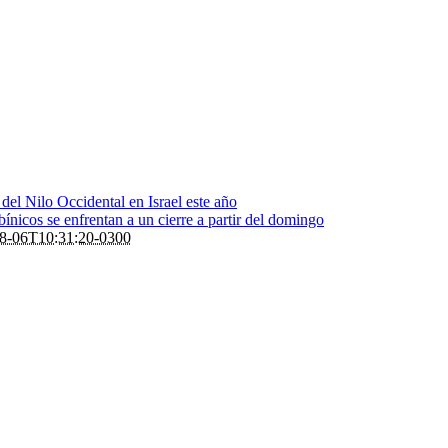
s del Nilo Occidental en Israel este año
bínicos se enfrentan a un cierre a partir del domingo
8-06T10:31:20-0300