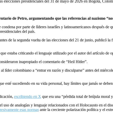
las elecciones presidenciales del 31 de mayo de 2026 en Bogotá, Colo
ntario de Petro, argumentando que las referencias al nazismo “no
condena por parte de líderes israelíes y latinoamericanos después de qu
residenciales del país.
ntes de la segunda vuelta de las elecciones del 21 de junio, publicó la 
e estaba criticando el lenguaje utilizado por el autor del artículo de op
 consideraron inapropiado el comentario de “Heil Hitler”.
l líder colombiano a “entrar en razón y disculparse” antes del miércole
e esté sucediendo en su vida personal, hay límites que jamás se debe
blicación,
escribiendo en X
que era una “pérdida total de brújula moral
l uso de analogías y lenguaje relacionados con el Holocausto en el dis
gresivamente esas normas
ante la creciente polarización política y el e