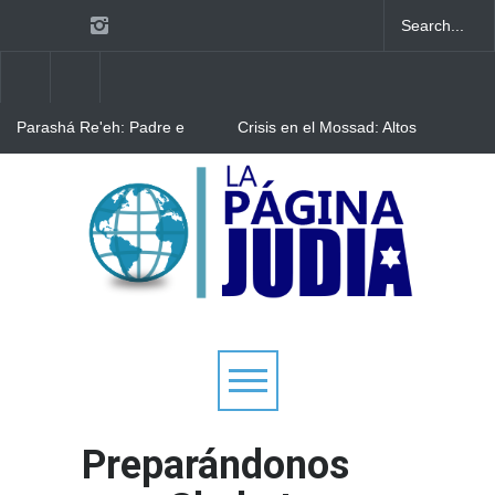
Parashá Re'eh: Padre e
Crisis en el Mossad: Altos
hijos
funcionarios arremeten
contra el director Roman
Gofman por la
Bulgaria: Adolescentes
reorganización de Irán
judíos italianos fueron
víctimas de un ataque
antisemita en medio de una
creciente hostilidad en toda
Europa
Preparándonos