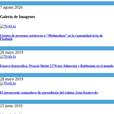
Cultura y Sociedad
,
Tema del día
7 agosto 2026
Galería de Imagenes
Cientos de personas asistieron a “Mishnathon” en la comunidad siria de
Flatbush
Actualidad comunitaria
28 mayo 2019
Ensayo fotográfico: Pesach Sheini 5779 por Admorim y Rabbonim en el mundo
Actualidad comunitaria
28 mayo 2019
El inesperado compañero de aprendizaje del rabino Jaim Kanievsky
Espiritualidad
,
Tema del día
23 junio 2019