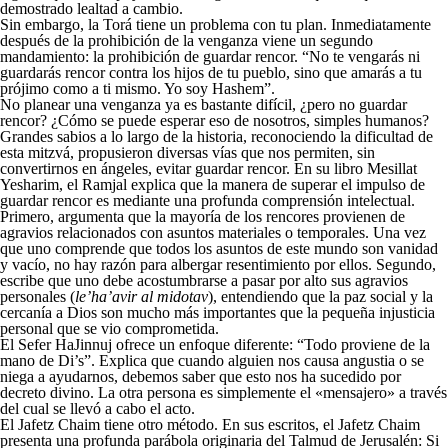
demostrado lealtad a cambio.
Sin embargo, la Torá tiene un problema con tu plan. Inmediatamente
después de la prohibición de la venganza viene un segundo
mandamiento: la prohibición de guardar rencor. “No te vengarás ni
guardarás rencor contra los hijos de tu pueblo, sino que amarás a tu
prójimo como a ti mismo. Yo soy Hashem”.
No planear una venganza ya es bastante difícil, ¿pero no guardar
rencor? ¿Cómo se puede esperar eso de nosotros, simples humanos?
Grandes sabios a lo largo de la historia, reconociendo la dificultad de
esta mitzvá, propusieron diversas vías que nos permiten, sin
convertirnos en ángeles, evitar guardar rencor. En su libro Mesillat
Yesharim, el Ramjal explica que la manera de superar el impulso de
guardar rencor es mediante una profunda comprensión intelectual.
Primero, argumenta que la mayoría de los rencores provienen de
agravios relacionados con asuntos materiales o temporales. Una vez
que uno comprende que todos los asuntos de este mundo son vanidad
y vacío, no hay razón para albergar resentimiento por ellos. Segundo,
escribe que uno debe acostumbrarse a pasar por alto sus agravios
personales (
le’ha’avir al midotav
), entendiendo que la paz social y la
cercanía a Dios son mucho más importantes que la pequeña injusticia
personal que se vio comprometida.
El Sefer HaJinnuj ofrece un enfoque diferente: “Todo proviene de la
mano de Di’s”. Explica que cuando alguien nos causa angustia o se
niega a ayudarnos, debemos saber que esto nos ha sucedido por
decreto divino. La otra persona es simplemente el «mensajero» a través
del cual se llevó a cabo el acto.
El Jafetz Chaim tiene otro método. En sus escritos, el Jafetz Chaim
presenta una profunda parábola originaria del Talmud de Jerusalén: Si