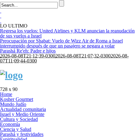
LO ULTIMO
Regresa los vuelos: United Airlines y KLM anuncian la reanudación
de sus vuelos a Israel
Preocupación por Shabat: Vuelo de Wizz Air de Roma a Israel
interrumpido después de que un pasajero se negara a volar
Parashá Re'eh: Padre e hijos
2026-08-08T21:12:39-0300
2026-08-08T21:07:32-0300
2026-08-
07T11:09:44-0300
728 x 90
Home
Kosher Gourmet
Mundo Judío
Actualidad comunitaria
Israel y Medio Oriente
Cultura y Sociedad
Economía
Ciencia y Salud
Parashá y festividades
Espiritualidad