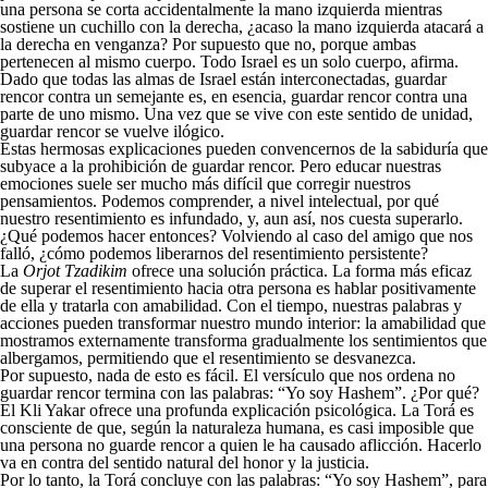
una persona se corta accidentalmente la mano izquierda mientras
sostiene un cuchillo con la derecha, ¿acaso la mano izquierda atacará a
la derecha en venganza? Por supuesto que no, porque ambas
pertenecen al mismo cuerpo. Todo Israel es un solo cuerpo, afirma.
Dado que todas las almas de Israel están interconectadas, guardar
rencor contra un semejante es, en esencia, guardar rencor contra una
parte de uno mismo. Una vez que se vive con este sentido de unidad,
guardar rencor se vuelve ilógico.
Estas hermosas explicaciones pueden convencernos de la sabiduría que
subyace a la prohibición de guardar rencor. Pero educar nuestras
emociones suele ser mucho más difícil que corregir nuestros
pensamientos. Podemos comprender, a nivel intelectual, por qué
nuestro resentimiento es infundado, y, aun así, nos cuesta superarlo.
¿Qué podemos hacer entonces? Volviendo al caso del amigo que nos
falló, ¿cómo podemos liberarnos del resentimiento persistente?
La
Orjot Tzadikim
ofrece una solución práctica. La forma más eficaz
de superar el resentimiento hacia otra persona es hablar positivamente
de ella y tratarla con amabilidad. Con el tiempo, nuestras palabras y
acciones pueden transformar nuestro mundo interior: la amabilidad que
mostramos externamente transforma gradualmente los sentimientos que
albergamos, permitiendo que el resentimiento se desvanezca.
Por supuesto, nada de esto es fácil. El versículo que nos ordena no
guardar rencor termina con las palabras: “Yo soy Hashem”. ¿Por qué?
El Kli Yakar ofrece una profunda explicación psicológica. La Torá es
consciente de que, según la naturaleza humana, es casi imposible que
una persona no guarde rencor a quien le ha causado aflicción. Hacerlo
va en contra del sentido natural del honor y la justicia.
Por lo tanto, la Torá concluye con las palabras: “Yo soy Hashem”, para