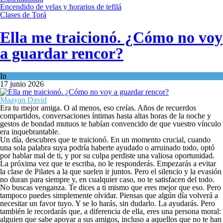
Encendido de velas y horarios de tefilá
Clases de Torá
Ella me traicionó. ¿Cómo no voy
a guardar rencor?
In
Espiritualidad
17 junio 2026
Maayan David
Era tu mejor amiga. O al menos, eso creías. Años de recuerdos
compartidos, conversaciones íntimas hasta altas horas de la noche y
gestos de bondad mutuos te habían convencido de que vuestro vínculo
era inquebrantable.
Un día, descubres que te traicionó. En un momento crucial, cuando
una sola palabra suya podría haberte ayudado o arruinado todo, optó
por hablar mal de ti, y por su culpa perdiste una valiosa oportunidad.
La próxima vez que te escriba, no le responderás. Empezarás a evitar
la clase de Pilates a la que suelen ir juntos. Pero el silencio y la evasión
no duran para siempre y, en cualquier caso, no te satisfacen del todo.
No buscas venganza. Te dices a ti mismo que eres mejor que eso. Pero
tampoco puedes simplemente olvidar. Piensas que algún día volverá a
necesitar un favor tuyo. Y se lo harás, sin dudarlo. La ayudarás. Pero
también le recordarás que, a diferencia de ella, eres una persona moral:
alguien que sabe apoyar a sus amigos, incluso a aquellos que no te han