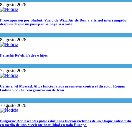
8 agosto 2026
Preocupación por Shabat: Vuelo de Wizz Air de Roma a Israel interrumpido
después de que un pasajero se negara a volar
Cultura y Sociedad
,
Israel y Medio Oriente
8 agosto 2026
Parashá Re'eh: Padre e hijos
Espiritualidad
,
Tema del día
7 agosto 2026
Crisis en el Mossad: Altos funcionarios arremeten contra el director Roman
Gofman por la reorganización de Irán
Tema del día
7 agosto 2026
Bulgaria: Adolescentes judíos italianos fueron víctimas de un ataque antisemita
en medio de una creciente hostilidad en toda Europa