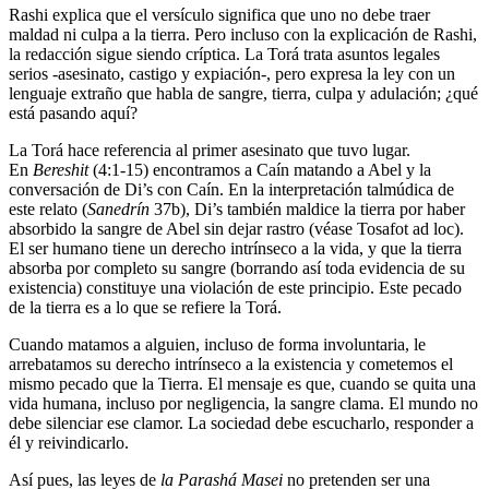
Rashi explica que el versículo significa que uno no debe traer
maldad ni culpa a la tierra. Pero incluso con la explicación de Rashi,
la redacción sigue siendo críptica. La Torá trata asuntos legales
serios -asesinato, castigo y expiación-, pero expresa la ley con un
lenguaje extraño que habla de sangre, tierra, culpa y adulación; ¿qué
está pasando aquí?
La Torá hace referencia al primer asesinato que tuvo lugar.
En
Bereshit
(4:1-15) encontramos a Caín matando a Abel y la
conversación de Di’s con Caín. En la interpretación talmúdica de
este relato (
Sanedrín
37b), Di’s también maldice la tierra por haber
absorbido la sangre de Abel sin dejar rastro (véase Tosafot ad loc).
El ser humano tiene un derecho intrínseco a la vida, y que la tierra
absorba por completo su sangre (borrando así toda evidencia de su
existencia) constituye una violación de este principio. Este pecado
de la tierra es a lo que se refiere la Torá.
Cuando matamos a alguien, incluso de forma involuntaria, le
arrebatamos su derecho intrínseco a la existencia y cometemos el
mismo pecado que la Tierra. El mensaje es que, cuando se quita una
vida humana, incluso por negligencia, la sangre clama. El mundo no
debe silenciar ese clamor. La sociedad debe escucharlo, responder a
él y reivindicarlo.
Así pues, las leyes de
la Parashá Masei
no pretenden ser una