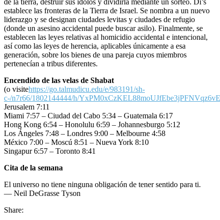
de la tierra, destruir sus ídolos y dividirla mediante un sorteo. Di’s
establece las fronteras de la Tierra de Israel. Se nombra a un nuevo
liderazgo y se designan ciudades levitas y ciudades de refugio
(donde un asesino accidental puede buscar asilo). Finalmente, se
establecen las leyes relativas al homicidio accidental e intencional,
así como las leyes de herencia, aplicables únicamente a esa
generación, sobre los bienes de una pareja cuyos miembros
pertenecían a tribus diferentes.
Encendido de las velas de Shabat
(o visite
https://go.talmudicu.edu/e/983191/sh-
c-/n7r66/1802144444/h/YxPM0xCzKEL88moUJfEbe3jPFNVqz6
Jerusalem 7:11
Miami 7:57 – Ciudad del Cabo 5:34 – Guatemala 6:17
Hong Kong 6:54 – Honolulu 6:59 – Johannesburgo 5:12
Los Ángeles 7:48 – Londres 9:00 – Melbourne 4:58
México 7:00 – Moscú 8:51 – Nueva York 8:10
Singapur 6:57 – Toronto 8:41
Cita de la semana
El universo no tiene ninguna obligación de tener sentido para ti.
— Neil DeGrasse Tyson
Share: