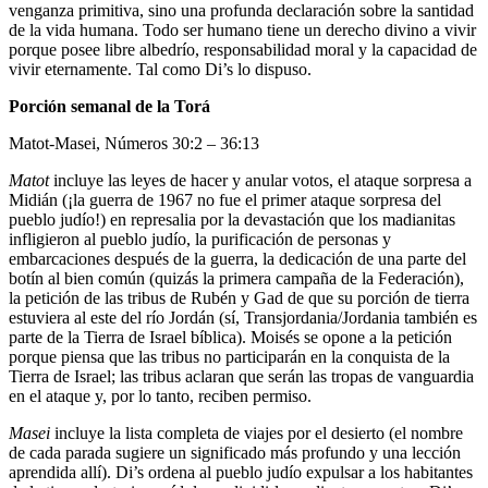
venganza primitiva, sino una profunda declaración sobre la santidad
de la vida humana. Todo ser humano tiene un derecho divino a vivir
porque posee libre albedrío, responsabilidad moral y la capacidad de
vivir eternamente. Tal como Di’s lo dispuso.
Porción semanal de la Torá
Matot-Masei, Números 30:2 – 36:13
Matot
incluye las leyes de hacer y anular votos, el ataque sorpresa a
Midián (¡la guerra de 1967 no fue el primer ataque sorpresa del
pueblo judío!) en represalia por la devastación que los madianitas
infligieron al pueblo judío, la purificación de personas y
embarcaciones después de la guerra, la dedicación de una parte del
botín al bien común (quizás la primera campaña de la Federación),
la petición de las tribus de Rubén y Gad de que su porción de tierra
estuviera al este del río Jordán (sí, Transjordania/Jordania también es
parte de la Tierra de Israel bíblica). Moisés se opone a la petición
porque piensa que las tribus no participarán en la conquista de la
Tierra de Israel; las tribus aclaran que serán las tropas de vanguardia
en el ataque y, por lo tanto, reciben permiso.
Masei
incluye la lista completa de viajes por el desierto (el nombre
de cada parada sugiere un significado más profundo y una lección
aprendida allí). Di’s ordena al pueblo judío expulsar a los habitantes