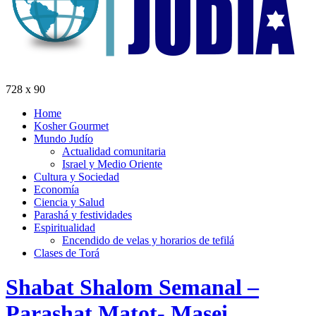
728 x 90
Home
Kosher Gourmet
Mundo Judío
Actualidad comunitaria
Israel y Medio Oriente
Cultura y Sociedad
Economía
Ciencia y Salud
Parashá y festividades
Espiritualidad
Encendido de velas y horarios de tefilá
Clases de Torá
Shabat Shalom Semanal –
Parashat Matot- Masei