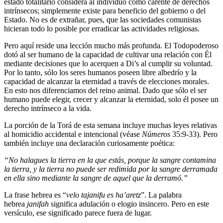
estado totalitario considera al individuo como carente de derechos
intrínsecos; simplemente existe para beneficio del gobierno o del
Estado. No es de extrañar, pues, que las sociedades comunistas
hicieran todo lo posible por erradicar las actividades religiosas.
Pero aquí reside una lección mucho más profunda. El Todopoderoso
dotó al ser humano de la capacidad de cultivar una relación con Él
mediante decisiones que lo acerquen a Di’s al cumplir su voluntad.
Por lo tanto, sólo los seres humanos poseen libre albedrío y la
capacidad de alcanzar la eternidad a través de elecciones morales.
En esto nos diferenciamos del reino animal. Dado que sólo el ser
humano puede elegir, crecer y alcanzar la eternidad, solo él posee un
derecho intrínseco a la vida.
La porción de la Torá de esta semana incluye muchas leyes relativas
al homicidio accidental e intencional (véase
Números
35:9-33). Pero
también incluye una declaración curiosamente poética:
“No halagues la tierra en la que estás, porque la sangre contamina
la tierra, y la tierra no puede ser redimida por la sangre derramada
en ella sino mediante la sangre de aquel que la derramó.”
La frase hebrea es “
velo tajanifu es ha’aretz
”. La palabra
hebrea
janifah
significa adulación o elogio insincero. Pero en este
versículo, ese significado parece fuera de lugar.