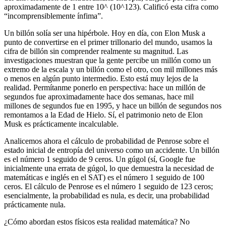
aproximadamente de 1 entre 10^ (10^123). Calificó esta cifra como
“incomprensiblemente ínfima”.
Un billón solía ser una hipérbole. Hoy en día, con Elon Musk a
punto de convertirse en el primer trillonario del mundo, usamos la
cifra de billón sin comprender realmente su magnitud. Las
investigaciones muestran que la gente percibe un millón como un
extremo de la escala y un billón como el otro, con mil millones más
o menos en algún punto intermedio. Esto está muy lejos de la
realidad. Permítanme ponerlo en perspectiva: hace un millón de
segundos fue aproximadamente hace dos semanas, hace mil
millones de segundos fue en 1995, y hace un billón de segundos nos
remontamos a la Edad de Hielo. Sí, el patrimonio neto de Elon
Musk es prácticamente incalculable.
Analicemos ahora el cálculo de probabilidad de Penrose sobre el
estado inicial de entropía del universo como un accidente. Un billón
es el número 1 seguido de 9 ceros. Un gúgol (sí, Google fue
inicialmente una errata de gúgol, lo que demuestra la necesidad de
matemáticas e inglés en el SAT) es el número 1 seguido de 100
ceros. El cálculo de Penrose es el número 1 seguido de 123 ceros;
esencialmente, la probabilidad es nula, es decir, una probabilidad
prácticamente nula.
¿Cómo abordan estos físicos esta realidad matemática? No