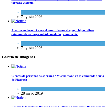
tornara violento
Tema del día
7 agosto 2026
Alarma en Israel: Crece el temor de que el apoyo bipartidista
estadounidense haya sufrido un daño permanente
Israel y Medio Oriente
7 agosto 2026
Galería de Imagenes
Cientos de personas asistieron a “Mishnathon” en la comunidad siria
de Flatbush
Actualidad comunitaria
28 mayo 2019
Ensayo fotográfico: Pesach Sheini 5779 por Admorim y Rabbonim en