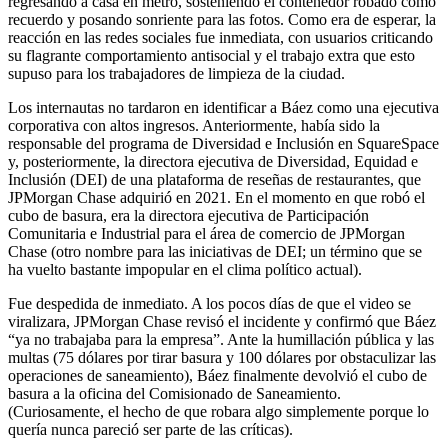
regresando a casa en metro, sosteniendo el contenedor robado como
recuerdo y posando sonriente para las fotos. Como era de esperar, la
reacción en las redes sociales fue inmediata, con usuarios criticando
su flagrante comportamiento antisocial y el trabajo extra que esto
supuso para los trabajadores de limpieza de la ciudad.
Los internautas no tardaron en identificar a Báez como una ejecutiva
corporativa con altos ingresos. Anteriormente, había sido la
responsable del programa de Diversidad e Inclusión en SquareSpace
y, posteriormente, la directora ejecutiva de Diversidad, Equidad e
Inclusión (DEI) de una plataforma de reseñas de restaurantes, que
JPMorgan Chase adquirió en 2021. En el momento en que robó el
cubo de basura, era la directora ejecutiva de Participación
Comunitaria e Industrial para el área de comercio de JPMorgan
Chase (otro nombre para las iniciativas de DEI; un término que se
ha vuelto bastante impopular en el clima político actual).
Fue despedida de inmediato. A los pocos días de que el video se
viralizara, JPMorgan Chase revisó el incidente y confirmó que Báez
“ya no trabajaba para la empresa”. Ante la humillación pública y las
multas (75 dólares por tirar basura y 100 dólares por obstaculizar las
operaciones de saneamiento), Báez finalmente devolvió el cubo de
basura a la oficina del Comisionado de Saneamiento.
(Curiosamente, el hecho de que robara algo simplemente porque lo
quería nunca pareció ser parte de las críticas).