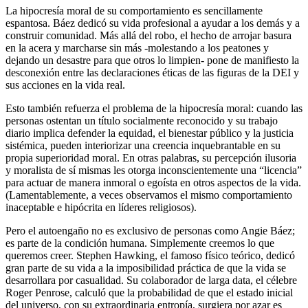
La hipocresía moral de su comportamiento es sencillamente
espantosa. Báez dedicó su vida profesional a ayudar a los demás y a
construir comunidad. Más allá del robo, el hecho de arrojar basura
en la acera y marcharse sin más -molestando a los peatones y
dejando un desastre para que otros lo limpien- pone de manifiesto la
desconexión entre las declaraciones éticas de las figuras de la DEI y
sus acciones en la vida real.
Esto también refuerza el problema de la hipocresía moral: cuando las
personas ostentan un título socialmente reconocido y su trabajo
diario implica defender la equidad, el bienestar público y la justicia
sistémica, pueden interiorizar una creencia inquebrantable en su
propia superioridad moral. En otras palabras, su percepción ilusoria
y moralista de sí mismas les otorga inconscientemente una “licencia”
para actuar de manera inmoral o egoísta en otros aspectos de la vida.
(Lamentablemente, a veces observamos el mismo comportamiento
inaceptable e hipócrita en líderes religiosos).
Pero el autoengaño no es exclusivo de personas como Angie Báez;
es parte de la condición humana. Simplemente creemos lo que
queremos creer. Stephen Hawking, el famoso físico teórico, dedicó
gran parte de su vida a la imposibilidad práctica de que la vida se
desarrollara por casualidad. Su colaborador de larga data, el célebre
Roger Penrose, calculó que la probabilidad de que el estado inicial
del universo, con su extraordinaria entropía, surgiera por azar es