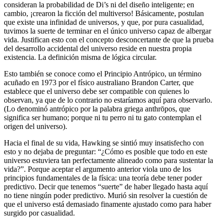
consideran la probabilidad de Di’s ni del diseño inteligente; en
cambio, ¡crearon la ficción del multiverso! Básicamente, postulan
que existe una infinidad de universos, y que, por pura casualidad,
tuvimos la suerte de terminar en el único universo capaz de albergar
vida. Justifican esto con el concepto desconcertante de que la prueba
del desarrollo accidental del universo reside en nuestra propia
existencia. La definición misma de lógica circular.
Esto también se conoce como el Principio Antrópico, un término
acuñado en 1973 por el físico australiano Brandon Carter, que
establece que el universo debe ser compatible con quienes lo
observan, ya que de lo contrario no estaríamos aquí para observarlo.
(Lo denominó antrópico por la palabra griega anthrōpos, que
significa ser humano; porque ni tu perro ni tu gato contemplan el
origen del universo).
Hacia el final de su vida, Hawking se sintió muy insatisfecho con
esto y no dejaba de preguntar: “¿Cómo es posible que todo en este
universo estuviera tan perfectamente alineado como para sustentar la
vida?”. Porque aceptar el argumento anterior viola uno de los
principios fundamentales de la física: una teoría debe tener poder
predictivo. Decir que tenemos “suerte” de haber llegado hasta aquí
no tiene ningún poder predictivo. Murió sin resolver la cuestión de
que el universo está demasiado finamente ajustado como para haber
surgido por casualidad.