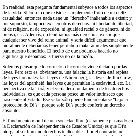
En realidad, esta pregunta fundamental subyace a todos los aspectos
de la vida. Si todo lo que existe es simplemente fruto de una feliz
casualidad, entonces nada tiene un “derecho” inalienable a existir; y,
por supuesto, tampoco existen otros derechos: ni libertad de libertad,
ni de religión, ni de expresión, ni igualdad racial o de género, ni de
prensa, etc. Además, no tendríamos más derecho a existir que
cualquier ser vivo del reino animal, y sería difícil argumentar que
moralmente deberíamos tener permitido matar animales simplemente
para nuestro beneficio. El hecho de que podamos hacerlo no
significa que debamos: la fuerza no da la razón.
Solemos pensar que lo correcto o incorrecto viene dictado por las
leyes. Pero esto es, obviamente, una falacia; la historia está repleta
de leyes inmorales: las Leyes de Núremberg, las leyes de Jim Crow,
las leyes del apartheid, las leyes que permitían la esclavitud, etc. La
perspectiva de la Torá, y el verdadero fundamento de los derechos
individuales, es que cada persona posee un valor intrínseco que
trasciende al Estado. Ese valor sólo puede fundamentarse “bajo la
protección de Di’s”, porque solo Di’s puede conferir un derecho
absoluto.
El fundamento moral de una sociedad libre (claramente plasmado en
la Declaración de Independencia de Estados Unidos) es que Di’s
otorga al ser humano derechos inalienables. Por el contrario, un