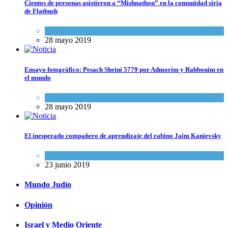
Cientos de personas asistieron a “Mishnathon” en la comunidad siria
de Flatbush
Actualidad comunitaria
28 mayo 2019
Ensayo fotográfico: Pesach Sheini 5779 por Admorim y Rabbonim en
el mundo
Actualidad comunitaria
28 mayo 2019
El inesperado compañero de aprendizaje del rabino Jaim Kanievsky
Espiritualidad
,
Tema del día
23 junio 2019
Mundo Judío
Opinión
Israel y Medio Oriente