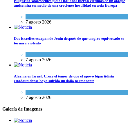
Bulgaria: Adolescentes judíos italianos fueron víctimas de un ataque
antisemita en medio de una creciente hostilidad en toda Europa
Cultura y Sociedad
,
Tema del día
7 agosto 2026
Dos israelíes escapan de Jenin después de que un giro equivocado se
tornara violento
Tema del día
7 agosto 2026
Alarma en Israel: Crece el temor de que el apoyo bipartidista
estadounidense haya sufrido un daño permanente
Israel y Medio Oriente
7 agosto 2026
Galería de Imagenes