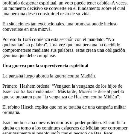
profundo despertar espiritual, un voto puede tener cabida. A veces,
un momento decisivo se convierte en el fundamento sobre el cual
una persona desea construir el resto de su vida.
En situaciones tan excepcionales, una promesa puede incluso
convertirse en una mitzvá.
Por eso la Torá comienza esta sección con el mandato: “No
quebrantará su palabra”. Una vez que una persona ha decidido
comprometerse mediante sus palabras, estas crean una obligación
genuina que debe cumplirse.
Una guerra por la supervivencia espiritual
La parashá luego aborda la guerra contra Madián.
Primero, Hashem ordena: “Venguen la venganza de los hijos de
Israel contra los madianitas”. Más tarde, Moisés le dice al pueblo
que se preparen para “la venganza de Hashem contra Midián”.
El rabino Hirsch explica que no se trataba de una campaña militar
ordinaria.
Israel no buscaba nuevos territorios ni poder político. El conflicto
giraba en torno a los continuos esfuerzos de Midián por corromper
espiritualmente al pueblo judío tras el pecado de Baal Peor.