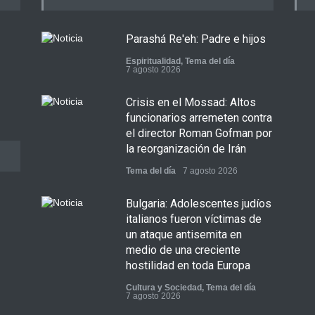
Parashá Re'eh: Padre e hijos
Espiritualidad
,
Tema del día
7 agosto 2026
Crisis en el Mossad: Altos
funcionarios arremeten contra
el director Roman Gofman por
la reorganización de Irán
Tema del día
7 agosto 2026
Bulgaria: Adolescentes judíos
italianos fueron víctimas de
un ataque antisemita en
medio de una creciente
hostilidad en toda Europa
Cultura y Sociedad
,
Tema del día
7 agosto 2026