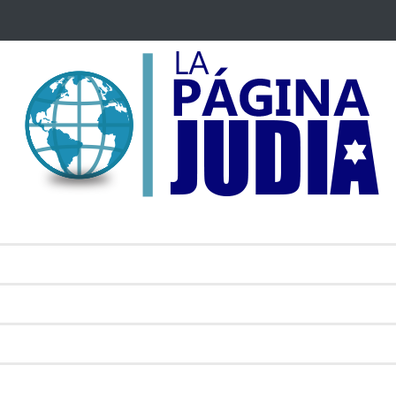
 Mossad: Altos funcionarios arremeten contra el
Bulgaria: Adolesc
an Gofman por la reorganización de Irán
ataque antisemit
toda Europa