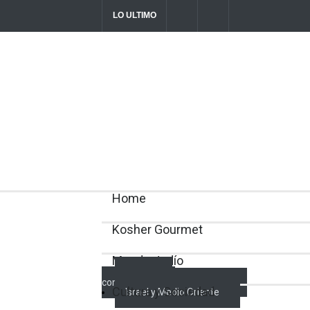
LO ULTIMO
Parashá Re'eh: Padre e hijos
Crisis en el
director Rom
2026-08-07T11:09:44-0300
Home
Kosher Gourmet
Mundo Judío
Actualidad
comunitaria
Cultura y Sociedad
Israel y Medio Oriente