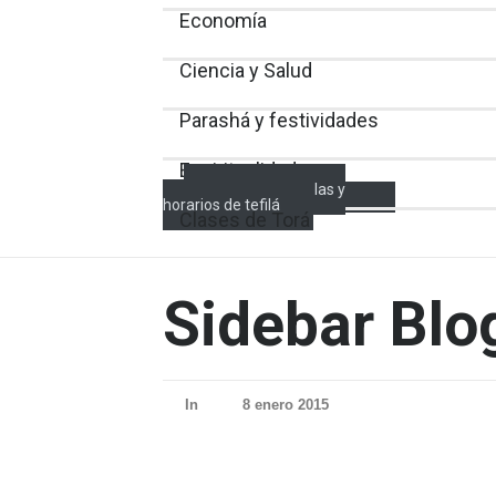
Economía
Ciencia y Salud
Parashá y festividades
Espiritualidad
Encendido de velas y
horarios de tefilá
Clases de Torá
Sidebar Blo
In
8 enero 2015