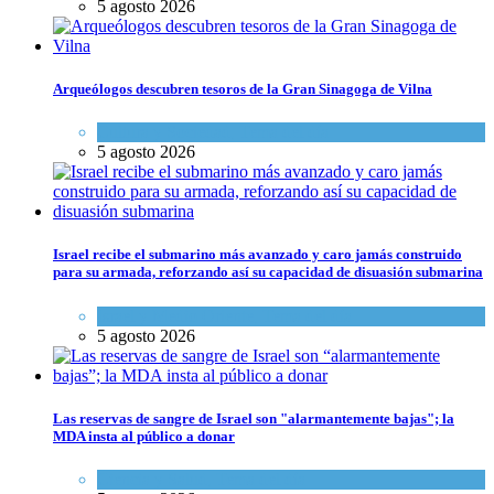
5 agosto 2026
Arqueólogos descubren tesoros de la Gran Sinagoga de Vilna
Cultura y Sociedad
,
Tema del día
5 agosto 2026
Israel recibe el submarino más avanzado y caro jamás construido
para su armada, reforzando así su capacidad de disuasión submarina
Israel y Medio Oriente
,
Tema del día
5 agosto 2026
Las reservas de sangre de Israel son "alarmantemente bajas"; la
MDA insta al público a donar
Ciencia y Salud
,
Tema del día