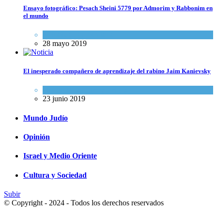
Ensayo fotográfico: Pesach Sheini 5779 por Admorim y Rabbonim en
el mundo
Actualidad comunitaria
28 mayo 2019
El inesperado compañero de aprendizaje del rabino Jaim Kanievsky
Espiritualidad
,
Tema del día
23 junio 2019
Mundo Judío
Opinión
Israel y Medio Oriente
Cultura y Sociedad
Subir
© Copyright - 2024 - Todos los derechos reservados