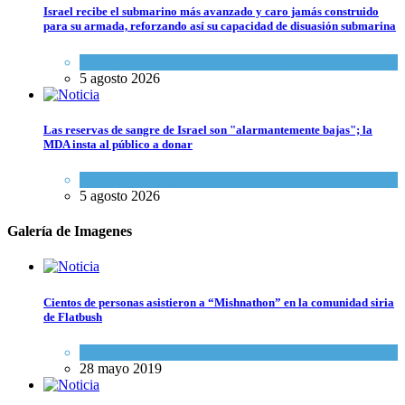
Israel recibe el submarino más avanzado y caro jamás construido
para su armada, reforzando así su capacidad de disuasión submarina
Israel y Medio Oriente
,
Tema del día
5 agosto 2026
Las reservas de sangre de Israel son "alarmantemente bajas"; la
MDA insta al público a donar
Ciencia y Salud
,
Tema del día
5 agosto 2026
Galería de Imagenes
Cientos de personas asistieron a “Mishnathon” en la comunidad siria
de Flatbush
Actualidad comunitaria
28 mayo 2019