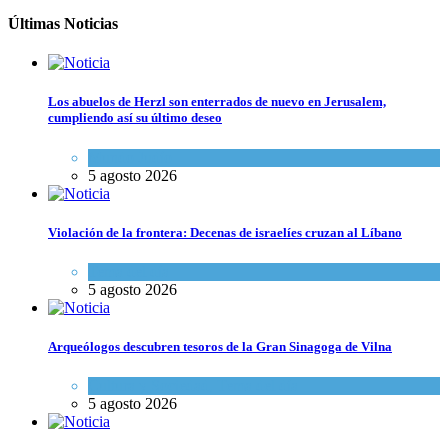
Últimas Noticias
Los abuelos de Herzl son enterrados de nuevo en Jerusalem,
cumpliendo así su último deseo
Mundo Judío
5 agosto 2026
Violación de la frontera: Decenas de israelíes cruzan al Líbano
Tema del día
5 agosto 2026
Arqueólogos descubren tesoros de la Gran Sinagoga de Vilna
Cultura y Sociedad
,
Tema del día
5 agosto 2026