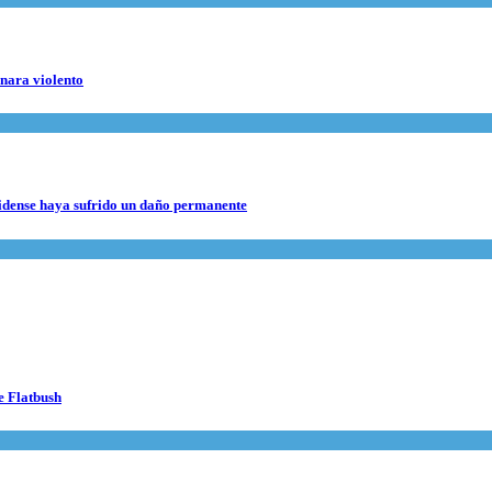
rnara violento
nidense haya sufrido un daño permanente
e Flatbush