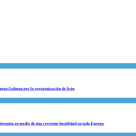
 Roman Gofman por la reorganización de Irán
ntisemita en medio de una creciente hostilidad en toda Europa