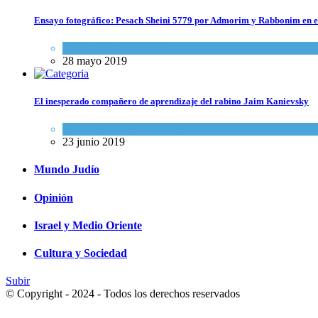
Ensayo fotográfico: Pesach Sheini 5779 por Admorim y Rabbonim en 
Actualidad comunitaria
28 mayo 2019
El inesperado compañero de aprendizaje del rabino Jaim Kanievsky
Espiritualidad
,
Tema del día
23 junio 2019
Mundo Judío
Opinión
Israel y Medio Oriente
Cultura y Sociedad
Subir
© Copyright - 2024 - Todos los derechos reservados