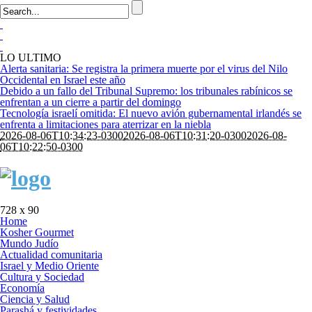
LO ULTIMO
Alerta sanitaria: Se registra la primera muerte por el virus del Nilo
Occidental en Israel este año
Debido a un fallo del Tribunal Supremo: los tribunales rabínicos se
enfrentan a un cierre a partir del domingo
Tecnología israelí omitida: El nuevo avión gubernamental irlandés se
enfrenta a limitaciones para aterrizar en la niebla
2026-08-06T10:34:23-0300
2026-08-06T10:31:20-0300
2026-08-
06T10:22:50-0300
728 x 90
Home
Kosher Gourmet
Mundo Judío
Actualidad comunitaria
Israel y Medio Oriente
Cultura y Sociedad
Economía
Ciencia y Salud
Parashá y festividades