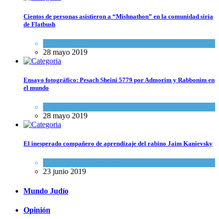
Cientos de personas asistieron a “Mishnathon” en la comunidad siria
de Flatbush
Actualidad comunitaria
28 mayo 2019
Ensayo fotográfico: Pesach Sheini 5779 por Admorim y Rabbonim en
el mundo
Actualidad comunitaria
28 mayo 2019
El inesperado compañero de aprendizaje del rabino Jaim Kanievsky
Espiritualidad
,
Tema del día
23 junio 2019
Mundo Judío
Opinión