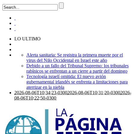
LO ULTIMO
Alerta sanitaria: Se registra la primera muerte por el
virus del Nilo Occidental en Israel este año
Debido a un fallo del Tribunal Supremo: los tribunales
rabínicos se enfrentan a un cierre a partir del domingo
Tecnología israelí omitida: El nuevo avión
gubernamental irlandés se enfrenta a limitaciones para
aterrizar en la niebla
2026-08-06T10:34:23-0300
2026-08-06T10:31:20-0300
2026-
08-06T10:22:50-0300