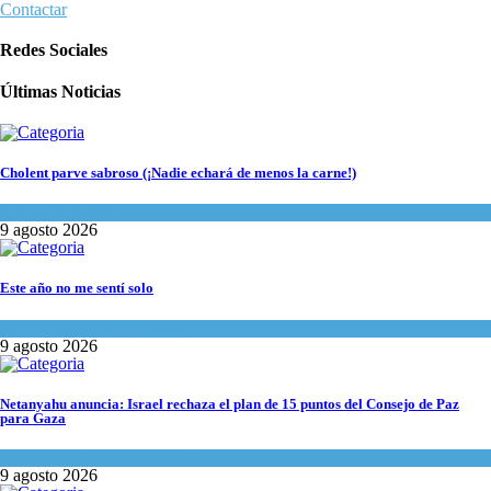
Contactar
Redes Sociales
Últimas Noticias
Cholent parve sabroso (¡Nadie echará de menos la carne!)
Kosher Gourmet
9 agosto 2026
Este año no me sentí solo
Espiritualidad
,
Tema del día
9 agosto 2026
Netanyahu anuncia: Israel rechaza el plan de 15 puntos del Consejo de Paz
para Gaza
Israel y Medio Oriente
,
Tema del día
9 agosto 2026