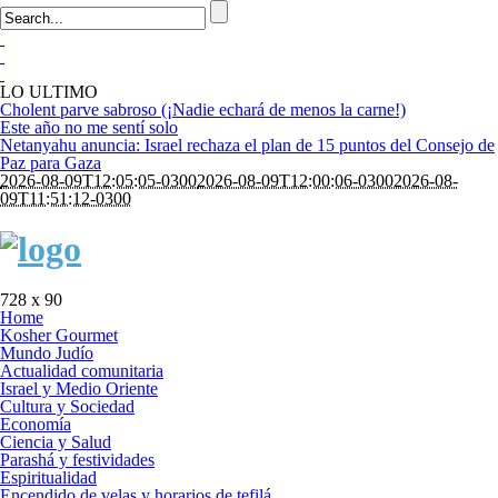
LO ULTIMO
Cholent parve sabroso (¡Nadie echará de menos la carne!)
Este año no me sentí solo
Netanyahu anuncia: Israel rechaza el plan de 15 puntos del Consejo de
Paz para Gaza
2026-08-09T12:05:05-0300
2026-08-09T12:00:06-0300
2026-08-
09T11:51:12-0300
728 x 90
Home
Kosher Gourmet
Mundo Judío
Actualidad comunitaria
Israel y Medio Oriente
Cultura y Sociedad
Economía
Ciencia y Salud
Parashá y festividades
Espiritualidad
Encendido de velas y horarios de tefilá