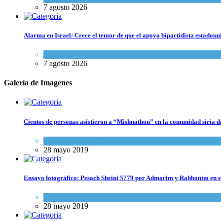
7 agosto 2026
Alarma en Israel: Crece el temor de que el apoyo bipartidista estadou
Israel y Medio Oriente
7 agosto 2026
Galería de Imagenes
Cientos de personas asistieron a “Mishnathon” en la comunidad siria d
Actualidad comunitaria
28 mayo 2019
Ensayo fotográfico: Pesach Sheini 5779 por Admorim y Rabbonim en 
Actualidad comunitaria
28 mayo 2019