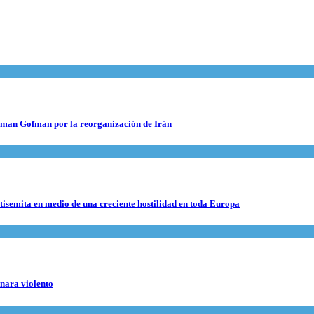
 Roman Gofman por la reorganización de Irán
ntisemita en medio de una creciente hostilidad en toda Europa
rnara violento