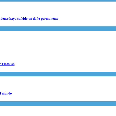
nidense haya sufrido un daño permanente
e Flatbush
el mundo