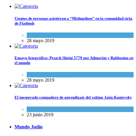
Cientos de personas asistieron a “Mishnathon” en la comunidad siria
de Flatbush
Actualidad comunitaria
28 mayo 2019
Ensayo fotográfico: Pesach Sheini 5779 por Admorim y Rabbonim en
el mundo
Actualidad comunitaria
28 mayo 2019
El inesperado compañero de aprendizaje del rabino Jaim Kanievsky
Espiritualidad
,
Tema del día
23 junio 2019
Mundo Judío