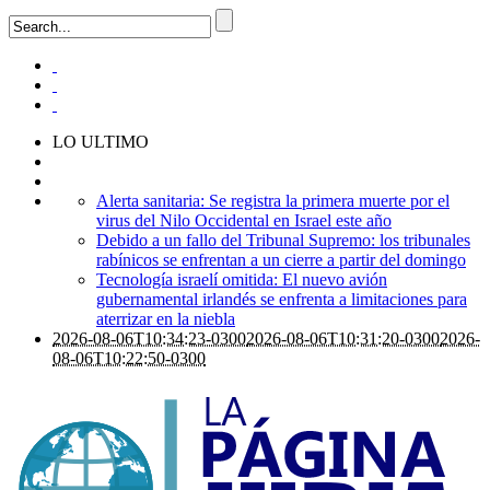
LO ULTIMO
Alerta sanitaria: Se registra la primera muerte por el
virus del Nilo Occidental en Israel este año
Debido a un fallo del Tribunal Supremo: los tribunales
rabínicos se enfrentan a un cierre a partir del domingo
Tecnología israelí omitida: El nuevo avión
gubernamental irlandés se enfrenta a limitaciones para
aterrizar en la niebla
2026-08-06T10:34:23-0300
2026-08-06T10:31:20-0300
2026-
08-06T10:22:50-0300