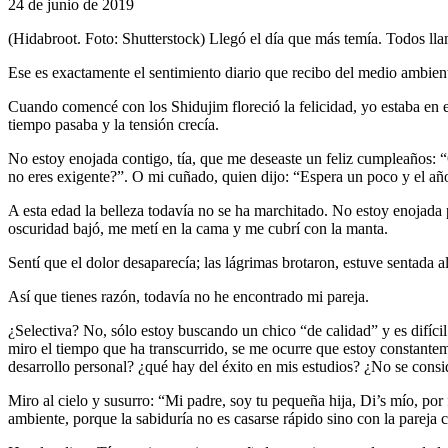
24 de junio de 2019
(Hidabroot. Foto: Shutterstock) Llegó el día que más temía. Todos l
Ese es exactamente el sentimiento diario que recibo del medio ambien
Cuando comencé con los Shidujim floreció la felicidad, yo estaba en e
tiempo pasaba y la tensión crecía.
No estoy enojada contigo, tía, que me deseaste un feliz cumpleaños: 
no eres exigente?”. O mi cuñado, quien dijo: “Espera un poco y el añ
A esta edad la belleza todavía no se ha marchitado. No estoy enojada p
oscuridad bajó, me metí en la cama y me cubrí con la manta.
Sentí que el dolor desaparecía; las lágrimas brotaron, estuve sentada
Así que tienes razón, todavía no he encontrado mi pareja.
¿Selectiva? No, sólo estoy buscando un chico “de calidad” y es difíci
miro el tiempo que ha transcurrido, se me ocurre que estoy constantem
desarrollo personal? ¿qué hay del éxito en mis estudios? ¿No se consi
Miro al cielo y susurro: “Mi padre, soy tu pequeña hija, Di’s mío, por
ambiente, porque la sabiduría no es casarse rápido sino con la pareja 