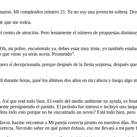
lamaron. Mi cumpleaños número 21. Ya no soy una jovencita soltera. Do
te que me rodea.
l centro de atención. Pero lentamente el número de propuestas disminuyó
“Oh, mi pobre, encuéntralo ya, debes estar muy triste, yo también esta
o que viene ya serás novia. Prometido”.
ero sí decepcionada, porque después de la fiesta sorpresa, después que s
 allí durante horas, pasé los últimos dos años en mi cabeza y luego alg
l. Así que está todo bien. El estrés del medio ambiente no ayuda, es fr
ente persiguiendo el partido. El período fue intenso e incluyó una larga
dera todo esto porque no he encontrado un novio? Está todo bien, pero 
 favor, hazme encontrar a Mi pareja correcta pronto en nuestros días. Po
correcta. Necesito saber en qué poner énfasis, eso me llevará a mi parte