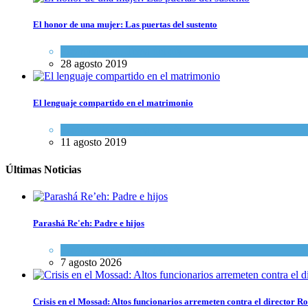
El honor de una mujer: Las puertas del sustento
Espiritualidad
,
Tema del día
28 agosto 2019
El lenguaje compartido en el matrimonio
Espiritualidad
,
Tema del día
11 agosto 2019
Últimas Noticias
Parashá Re'eh: Padre e hijos
Espiritualidad
,
Tema del día
7 agosto 2026
Crisis en el Mossad: Altos funcionarios arremeten contra el director