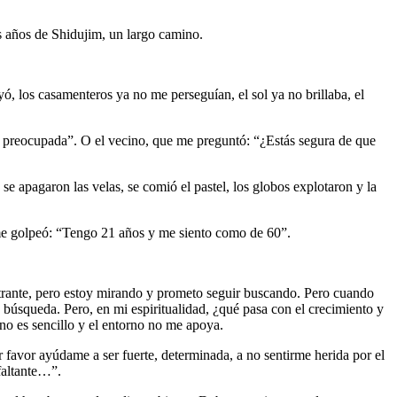
s años de Shidujim, un largo camino.
, los casamenteros ya no me perseguían, el sol ya no brillaba, el
ba preocupada”. O el vecino, que me preguntó: “¿Estás segura de que
e apagaron las velas, se comió el pastel, los globos explotaron y la
o me golpeó: “Tengo 21 años y me siento como de 60”.
ustrante, pero estoy mirando y prometo seguir buscando. Pero cuando
 búsqueda. Pero, en mi espiritualidad, ¿qué pasa con el crecimiento y
no es sencillo y el entorno no me apoya.
r favor ayúdame a ser fuerte, determinada, a no sentirme herida por el
 faltante…”.