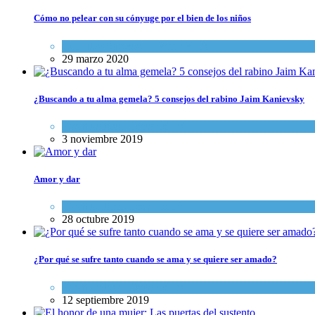
Cómo no pelear con su cónyuge por el bien de los niños
Cultura y Sociedad
,
Tema del día
29 marzo 2020
¿Buscando a tu alma gemela? 5 consejos del rabino Jaim Kanievsky
Espiritualidad
,
Tema del día
3 noviembre 2019
Amor y dar
Espiritualidad
,
Tema del día
28 octubre 2019
¿Por qué se sufre tanto cuando se ama y se quiere ser amado?
Espiritualidad
,
Tema del día
12 septiembre 2019