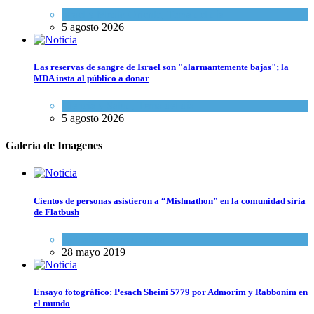
Israel y Medio Oriente
,
Tema del día
5 agosto 2026
Las reservas de sangre de Israel son "alarmantemente bajas"; la
MDA insta al público a donar
Ciencia y Salud
,
Tema del día
5 agosto 2026
Galería de Imagenes
Cientos de personas asistieron a “Mishnathon” en la comunidad siria
de Flatbush
Actualidad comunitaria
28 mayo 2019
Ensayo fotográfico: Pesach Sheini 5779 por Admorim y Rabbonim en
el mundo