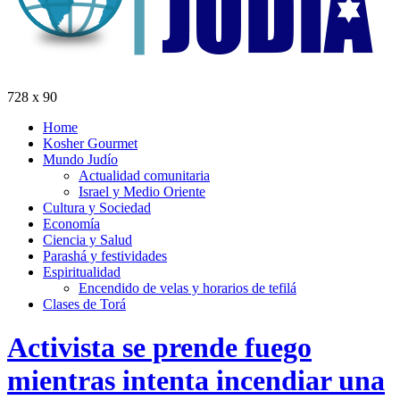
728 x 90
Home
Kosher Gourmet
Mundo Judío
Actualidad comunitaria
Israel y Medio Oriente
Cultura y Sociedad
Economía
Ciencia y Salud
Parashá y festividades
Espiritualidad
Encendido de velas y horarios de tefilá
Clases de Torá
Activista se prende fuego
mientras intenta incendiar una