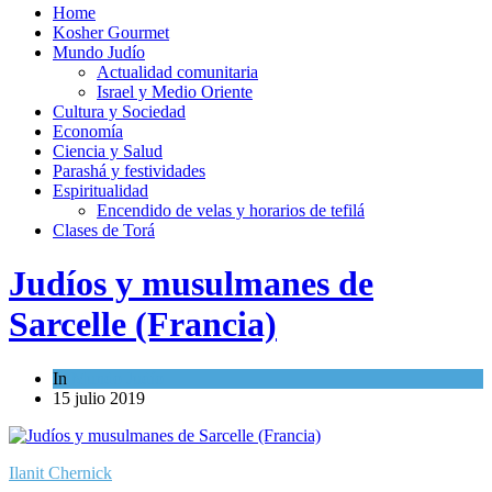
Home
Kosher Gourmet
Mundo Judío
Actualidad comunitaria
Israel y Medio Oriente
Cultura y Sociedad
Economía
Ciencia y Salud
Parashá y festividades
Espiritualidad
Encendido de velas y horarios de tefilá
Clases de Torá
Judíos y musulmanes de
Sarcelle (Francia)
In
Mundo Judío
15 julio 2019
Ilanit Chernick