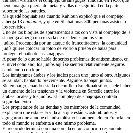
También visitamos el complejo de sinagogas, fundado en 1956, que
tiene una gran puerta de metal y vallas de seguridad en la parte
superior de las paredes.
Me quedé boquiabierta cuando Kahloun explicó que el complejo
alberga 13
minianim
, y que en Shabat unas 800 personas asisten a
los servicios.
Uno de los bloques de apartamentos altos con vista al complejo de la
sinagoga alberga una mezcla de residentes judíos y no
judíos. Preocupada por un ataque de francotiradores, la comunidad
judía quiere colocar un toldo de vidrio a prueba de balas para
proteger el patio de las sinagogas.
A pesar de lo que se habla de serios problemas de antisemitismo, en
el nivel cotidiano, los judíos aquí se sienten relativamente seguros
caminando con kipot.
Los inmigrantes árabes y los judíos pasan uno junto al otro. Algunos
se saludan, hablando brevemente. Algunos trabajan juntos.
Sin embargo, cuando estalla el conflicto israelí-palestino, suele haber
un aumento de las tensiones y la violencia en Sarcelle entre los
árabes locales y los judíos. El complejo de sinagogas contrata
seguridad extra.
Los propietarios de las tiendas y los miembros de la comunidad
explicaron que esta es la vida a la que están acostumbrados, y
agregaron que aunque el antisemitismo ha aumentado en Francia, en
todo el mundo se enfrenta a este mismo problema.
El recorrido terminó con una comida en un conocido restaurante