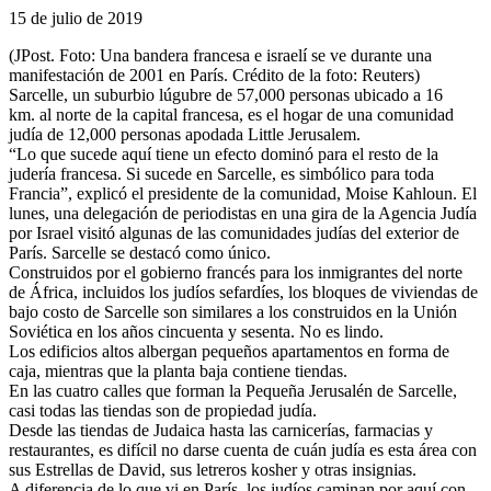
15 de julio de 2019
(JPost. Foto: Una bandera francesa e israelí se ve durante una
manifestación de 2001 en París. Crédito de la foto: Reuters)
Sarcelle, un suburbio lúgubre de 57,000 personas ubicado a 16
km. al norte de la capital francesa, es el hogar de una comunidad
judía de 12,000 personas apodada Little Jerusalem.
“Lo que sucede aquí tiene un efecto dominó para el resto de la
judería francesa. Si sucede en Sarcelle, es simbólico para toda
Francia”, explicó el presidente de la comunidad, Moise Kahloun. El
lunes, una delegación de periodistas en una gira de la Agencia Judía
por Israel visitó algunas de las comunidades judías del exterior de
París. Sarcelle se destacó como único.
Construidos por el gobierno francés para los inmigrantes del norte
de África, incluidos los judíos sefardíes, los bloques de viviendas de
bajo costo de Sarcelle son similares a los construidos en la Unión
Soviética en los años cincuenta y sesenta. No es lindo.
Los edificios altos albergan pequeños apartamentos en forma de
caja, mientras que la planta baja contiene tiendas.
En las cuatro calles que forman la Pequeña Jerusalén de Sarcelle,
casi todas las tiendas son de propiedad judía.
Desde las tiendas de Judaica hasta las carnicerías, farmacias y
restaurantes, es difícil no darse cuenta de cuán judía es esta área con
sus Estrellas de David, sus letreros kosher y otras insignias.
A diferencia de lo que vi en París, los judíos caminan por aquí con