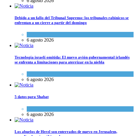
6 agosto 2026
Debido a un fallo del Tribunal Supremo: los tribunales rabínicos se
enfrentan a un cierre a partir del domingo
Tema del día
6 agosto 2026
Tecnología israelí omitida: El nuevo avión gubernamental irlandés
se enfrenta a limitaciones para aterrizar en la niebla
Economía y Negocios
6 agosto 2026
5 datos para Shabat
Opinión
,
Tema del día
6 agosto 2026
Los abuelos de Herzl son enterrados de nuevo en Jerusalem,