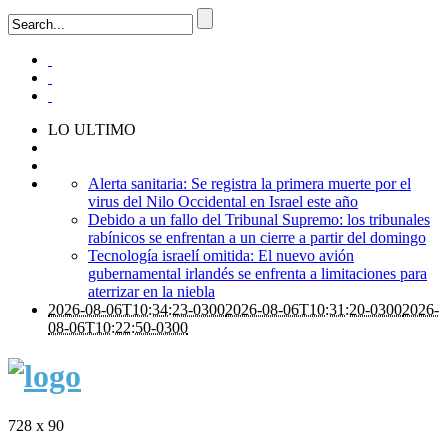
LO ULTIMO
Alerta sanitaria: Se registra la primera muerte por el
virus del Nilo Occidental en Israel este año
Debido a un fallo del Tribunal Supremo: los tribunales
rabínicos se enfrentan a un cierre a partir del domingo
Tecnología israelí omitida: El nuevo avión
gubernamental irlandés se enfrenta a limitaciones para
aterrizar en la niebla
2026-08-06T10:34:23-0300
2026-08-06T10:31:20-0300
2026-
08-06T10:22:50-0300
728 x 90