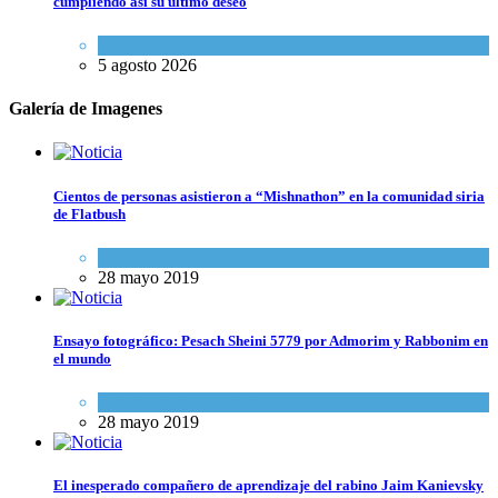
cumpliendo así su último deseo
Mundo Judío
5 agosto 2026
Galería de Imagenes
Cientos de personas asistieron a “Mishnathon” en la comunidad siria
de Flatbush
Actualidad comunitaria
28 mayo 2019
Ensayo fotográfico: Pesach Sheini 5779 por Admorim y Rabbonim en
el mundo
Actualidad comunitaria
28 mayo 2019
El inesperado compañero de aprendizaje del rabino Jaim Kanievsky