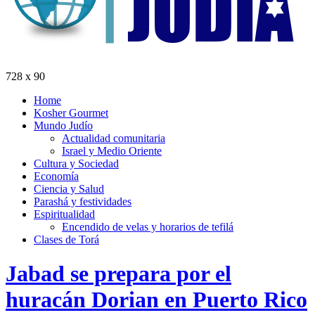
728 x 90
Home
Kosher Gourmet
Mundo Judío
Actualidad comunitaria
Israel y Medio Oriente
Cultura y Sociedad
Economía
Ciencia y Salud
Parashá y festividades
Espiritualidad
Encendido de velas y horarios de tefilá
Clases de Torá
Jabad se prepara por el
huracán Dorian en Puerto Rico