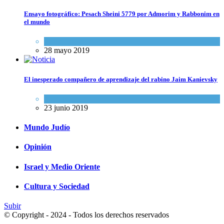
Ensayo fotográfico: Pesach Sheini 5779 por Admorim y Rabbonim en
el mundo
Actualidad comunitaria
28 mayo 2019
El inesperado compañero de aprendizaje del rabino Jaim Kanievsky
Espiritualidad
,
Tema del día
23 junio 2019
Mundo Judío
Opinión
Israel y Medio Oriente
Cultura y Sociedad
Subir
© Copyright - 2024 - Todos los derechos reservados