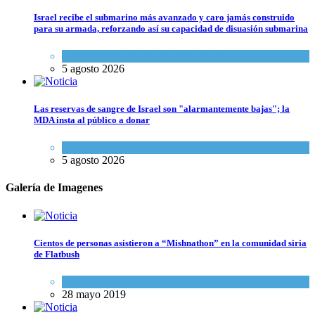
Israel recibe el submarino más avanzado y caro jamás construido
para su armada, reforzando así su capacidad de disuasión submarina
Israel y Medio Oriente
,
Tema del día
5 agosto 2026
Las reservas de sangre de Israel son "alarmantemente bajas"; la
MDA insta al público a donar
Ciencia y Salud
,
Tema del día
5 agosto 2026
Galería de Imagenes
Cientos de personas asistieron a “Mishnathon” en la comunidad siria
de Flatbush
Actualidad comunitaria
28 mayo 2019