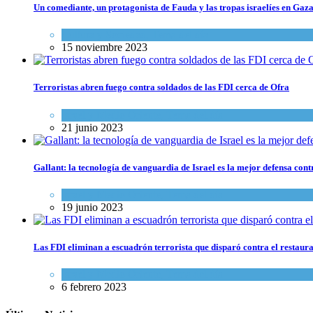
Un comediante, un protagonista de Fauda y las tropas israelíes en Gaz
Cultura y Sociedad
,
Tema del día
15 noviembre 2023
Terroristas abren fuego contra soldados de las FDI cerca de Ofra
Israel y Medio Oriente
,
Tema del día
21 junio 2023
Gallant: la tecnología de vanguardia de Israel es la mejor defensa con
Israel y Medio Oriente
,
Tema del día
19 junio 2023
Las FDI eliminan a escuadrón terrorista que disparó contra el restaur
Israel y Medio Oriente
,
Tema del día
6 febrero 2023