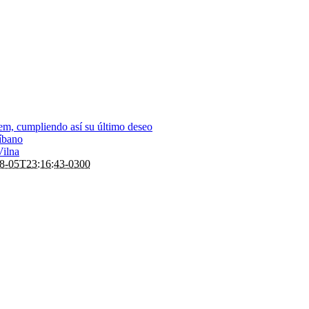
em, cumpliendo así su último deseo
Líbano
Vilna
8-05T23:16:43-0300