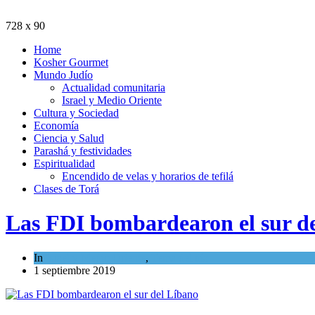
728 x 90
Home
Kosher Gourmet
Mundo Judío
Actualidad comunitaria
Israel y Medio Oriente
Cultura y Sociedad
Economía
Ciencia y Salud
Parashá y festividades
Espiritualidad
Encendido de velas y horarios de tefilá
Clases de Torá
Las FDI bombardearon el sur d
In
Israel y Medio Oriente
,
Tema del día
1 septiembre 2019