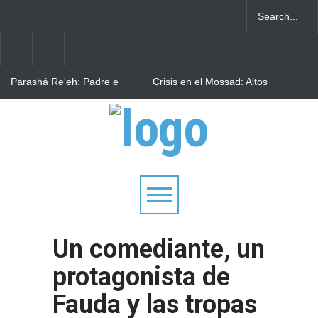
Parashá Re'eh: Padre e
Crisis en el Mossad: Altos
hijos
funcionarios arremeten
contra el director Roman
Gofman por la
Bulgaria: Adolescentes
reorganización de Irán
judíos italianos fueron
víctimas de un ataque
antisemita en medio de una
creciente hostilidad en toda
Europa
Un comediante, un
protagonista de
Fauda y las tropas