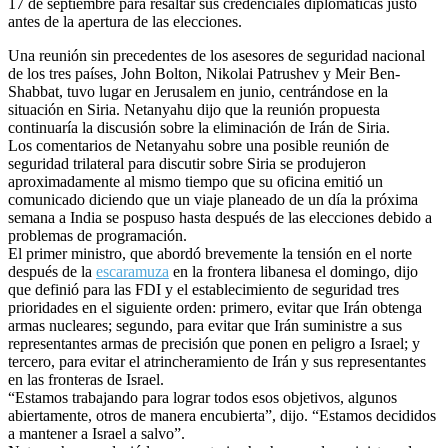
17 de septiembre para resaltar sus credenciales diplomáticas justo
antes de la apertura de las elecciones.
Una reunión sin precedentes de los asesores de seguridad nacional
de los tres países, John Bolton, Nikolai Patrushev y Meir Ben-
Shabbat, tuvo lugar en Jerusalem en junio, centrándose en la
situación en Siria. Netanyahu dijo que la reunión propuesta
continuaría la discusión sobre la eliminación de Irán de Siria.
Los comentarios de Netanyahu sobre una posible reunión de
seguridad trilateral para discutir sobre Siria se produjeron
aproximadamente al mismo tiempo que su oficina emitió un
comunicado diciendo que un viaje planeado de un día la próxima
semana a India se pospuso hasta después de las elecciones debido a
problemas de programación.
El primer ministro, que abordó brevemente la tensión en el norte
después de la
escaramuza
en la frontera libanesa el domingo, dijo
que definió para las FDI y el establecimiento de seguridad tres
prioridades en el siguiente orden: primero, evitar que Irán obtenga
armas nucleares; segundo, para evitar que Irán suministre a sus
representantes armas de precisión que ponen en peligro a Israel; y
tercero, para evitar el atrincheramiento de Irán y sus representantes
en las fronteras de Israel.
“Estamos trabajando para lograr todos esos objetivos, algunos
abiertamente, otros de manera encubierta”, dijo. “Estamos decididos
a mantener a Israel a salvo”.