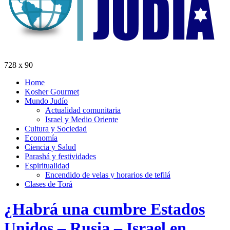
728 x 90
Home
Kosher Gourmet
Mundo Judío
Actualidad comunitaria
Israel y Medio Oriente
Cultura y Sociedad
Economía
Ciencia y Salud
Parashá y festividades
Espiritualidad
Encendido de velas y horarios de tefilá
Clases de Torá
¿Habrá una cumbre Estados
Unidos – Rusia – Israel en