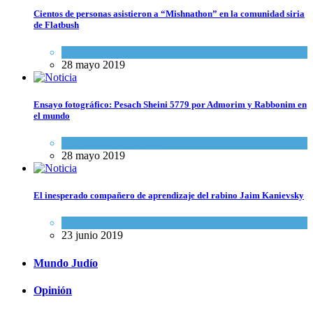
Cientos de personas asistieron a “Mishnathon” en la comunidad siria
de Flatbush
Actualidad comunitaria
28 mayo 2019
Ensayo fotográfico: Pesach Sheini 5779 por Admorim y Rabbonim en
el mundo
Actualidad comunitaria
28 mayo 2019
El inesperado compañero de aprendizaje del rabino Jaim Kanievsky
Espiritualidad
,
Tema del día
23 junio 2019
Mundo Judío
Opinión