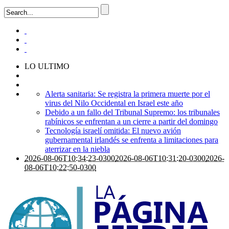
LO ULTIMO
Alerta sanitaria: Se registra la primera muerte por el
virus del Nilo Occidental en Israel este año
Debido a un fallo del Tribunal Supremo: los tribunales
rabínicos se enfrentan a un cierre a partir del domingo
Tecnología israelí omitida: El nuevo avión
gubernamental irlandés se enfrenta a limitaciones para
aterrizar en la niebla
2026-08-06T10:34:23-0300
2026-08-06T10:31:20-0300
2026-
08-06T10:22:50-0300