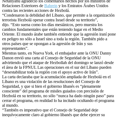
Netanyahu agradeció los comentarios hechos por los ministros de
Relaciones Exteriores de
Bahrein
y los Emiratos Árabes Unidos
contra las recientes acciones de Hezbolá.
“Condenaron la debilidad del Líbano, que permite a la organización
terrorista Hezbolá operar contra Israel desde su territorio”,
dijo. “Esto suena como los días mesiánicos, pero muestra los
cambios fundamentales que están teniendo lugar en el Medio
Oriente. El mundo árabe también entiende que la agresión iraní pone
en peligro no sólo a Israel sino a toda la región. También pido a
otros países que se opongan a la agresión de Irán y sus
representantes”.
Mientras tanto, en Nueva York, el embajador ante la ONU Danny
Danon envió una carta al Consejo de Seguridad de la ONU
advirtiendo que el ataque de Hezbollah del domingo se lanzó desde
el área de la FPNUL Las operaciones en el sur del Líbano pueden
“desestabilizar toda la región con el apoyo activo de Irán”.
La carta declaraba que la acumulación ampliada de Hezbolá en el
Líbano es una violación de las resoluciones del Consejo de
Seguridad, y que si bien el gobierno libanés es “plenamente
consciente” del programa de misiles guiados con precisión de
Hezbolá en su territorio, no sólo “nunca ha dado ningún paso” para
cerrar el programa, en realidad lo ha incitado ocultando el programa
al mundo.
“También es imperativo que el Consejo de Seguridad deje
inequívocamente claro al gobierno libanés que debe ejercer su