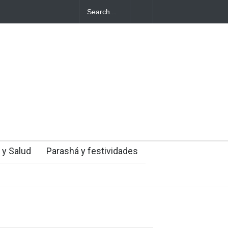
entes judíos italianos fueron víctimas de un
a en medio de una creciente hostilidad en
 y Salud
Parashá y festividades