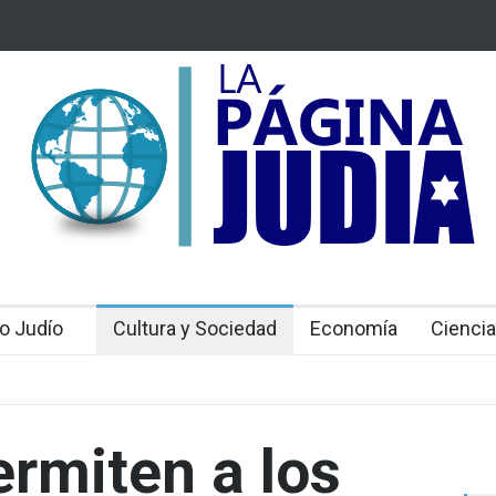
 Mossad: Altos funcionarios arremeten contra el
Bulgaria: Adolesc
an Gofman por la reorganización de Irán
ataque antisemit
toda Europa
o Judío
Cultura y Sociedad
Economía
Ciencia
ermiten a los