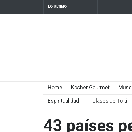
LO ULTIMO
Parashá Re'eh: Padre e hijos
Crisis en el
director Rom
2026-08-07T11:09:44-0300
Home
Kosher Gourmet
Mund
Espiritualidad
Clases de Torá
43 países p