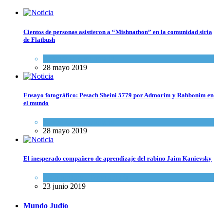
Cientos de personas asistieron a “Mishnathon” en la comunidad siria
de Flatbush
Actualidad comunitaria
28 mayo 2019
Ensayo fotográfico: Pesach Sheini 5779 por Admorim y Rabbonim en
el mundo
Actualidad comunitaria
28 mayo 2019
El inesperado compañero de aprendizaje del rabino Jaim Kanievsky
Espiritualidad
,
Tema del día
23 junio 2019
Mundo Judío