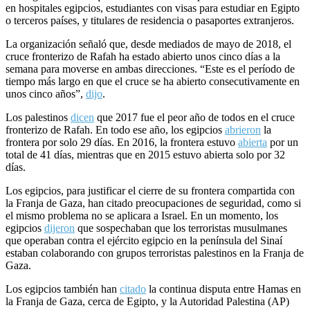
en hospitales egipcios, estudiantes con visas para estudiar en Egipto
o terceros países, y titulares de residencia o pasaportes extranjeros.
La organización señaló que, desde mediados de mayo de 2018, el
cruce fronterizo de Rafah ha estado abierto unos cinco días a la
semana para moverse en ambas direcciones. “Este es el período de
tiempo más largo en que el cruce se ha abierto consecutivamente en
unos cinco años”,
dijo
.
Los palestinos
dicen
que 2017 fue el peor año de todos en el cruce
fronterizo de Rafah. En todo ese año, los egipcios
abrieron
la
frontera por solo 29 días. En 2016, la frontera estuvo
abierta
por un
total de 41 días, mientras que en 2015 estuvo abierta solo por 32
días.
Los egipcios, para justificar el cierre de su frontera compartida con
la Franja de Gaza, han citado preocupaciones de seguridad, como si
el mismo problema no se aplicara a Israel. En un momento, los
egipcios
dijeron
que sospechaban que los terroristas musulmanes
que operaban contra el ejército egipcio en la península del Sinaí
estaban colaborando con grupos terroristas palestinos en la Franja de
Gaza.
Los egipcios también han
citado
la continua disputa entre Hamas en
la Franja de Gaza, cerca de Egipto, y la Autoridad Palestina (AP)