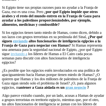
Si Egipto tiene sus propias razones para no ayudar a la Franja de
Gaza, eso es una cosa. Pero ¿
por qué Egipto impide que otros
árabes y el resto del mundo entren en la Franja de Gaza para
ayudar a los palestinos proporcionándoles, por ejemplo,
alimentos, medicinas y combustible?
Si los egipcios tienen tanto miedo de Hamas, como dicen, debido a
sus lazos con grupos terroristas en su península del Sinaí,
¿Por qué
siguen
enviando
altos funcionarios de inteligencia egipcios a la
Franja de Gaza para negociar con Hamas?
Si Hamas representa
una amenaza para la seguridad nacional de Egipto, ¿por qué Egipto
sigue
invitando a
los líderes de Hamas a El Cairo cada pocas
semanas para discutir con altos funcionarios de inteligencia
egipcios?
¿Es posible que los egipcios estén involucrados en una política de
apaciguamiento hacia Hamas porque tienen miedo de Hamas? ¿O
quieren que Hamas y los dos millones de palestinos de la Franja de
Gaza sigan siendo solo el problema de Israel? ¿O, para algunos
egipcios, m
antener a Gaza aislada es un
gran negocio
?
Algo parece extraño cuando, por un lado, acusas a Hamas de ayudar
a grupos terroristas en territorio egipcio, mientras que, por el otro,
tus altos funcionarios de inteligencia se juntan con los líderes de