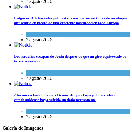
7 agosto 2026
Bulgaria: Adolescentes judíos italianos fueron víctimas de un ataque
antisemita en medio de una creciente hostilidad en toda Europa
Cultura y Sociedad
,
Tema del día
7 agosto 2026
Dos israelíes escapan de Jenin después de que un giro equivocado se
tornara violento
Tema del día
7 agosto 2026
Alarma en Israel: Crece el temor de que el apoyo bipartidista
estadounidense haya sufrido un daño permanente
Israel y Medio Oriente
7 agosto 2026
Galería de Imagenes