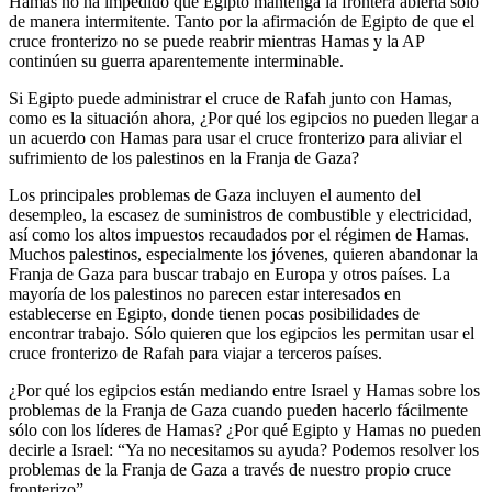
Hamas no ha impedido que Egipto mantenga la frontera abierta solo
de manera intermitente. Tanto por la afirmación de Egipto de que el
cruce fronterizo no se puede reabrir mientras Hamas y la AP
continúen su guerra aparentemente interminable.
Si Egipto puede administrar el cruce de Rafah junto con Hamas,
como es la situación ahora, ¿Por qué los egipcios no pueden llegar a
un acuerdo con Hamas para usar el cruce fronterizo para aliviar el
sufrimiento de los palestinos en la Franja de Gaza?
Los principales problemas de Gaza incluyen el aumento del
desempleo, la escasez de suministros de combustible y electricidad,
así como los altos impuestos recaudados por el régimen de Hamas.
Muchos palestinos, especialmente los jóvenes, quieren abandonar la
Franja de Gaza para buscar trabajo en Europa y otros países. La
mayoría de los palestinos no parecen estar interesados ​​en
establecerse en Egipto, donde tienen pocas posibilidades de
encontrar trabajo. Sólo quieren que los egipcios les permitan usar el
cruce fronterizo de Rafah para viajar a terceros países.
¿Por qué los egipcios están mediando entre Israel y Hamas sobre los
problemas de la Franja de Gaza cuando pueden hacerlo fácilmente
sólo con los líderes de Hamas? ¿Por qué Egipto y Hamas no pueden
decirle a Israel: “Ya no necesitamos su ayuda? Podemos resolver los
problemas de la Franja de Gaza a través de nuestro propio cruce
fronterizo”.