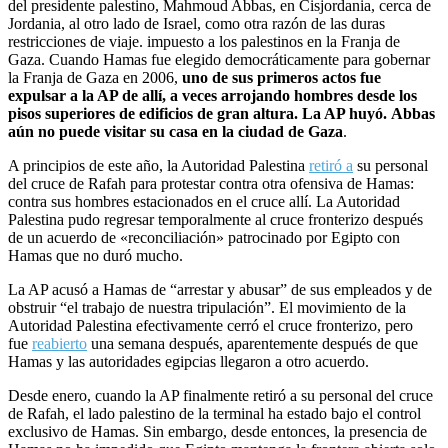
del presidente palestino, Mahmoud Abbas, en Cisjordania, cerca de
Jordania, al otro lado de Israel, como otra razón de las duras
restricciones de viaje. impuesto a los palestinos en la Franja de
Gaza. Cuando Hamas fue elegido democráticamente para gobernar
la Franja de Gaza en 2006,
uno de sus primeros actos fue
expulsar a la AP de allí, a veces arrojando hombres desde los
pisos superiores de edificios de gran altura. La AP huyó. Abbas
aún no puede visitar su casa en la ciudad de Gaza
.
A principios de este año, la Autoridad Palestina
retiró a
su personal
del cruce de Rafah para protestar contra otra ofensiva de Hamas:
contra sus hombres estacionados en el cruce allí. La Autoridad
Palestina pudo regresar temporalmente al cruce fronterizo después
de un acuerdo de «reconciliación» patrocinado por Egipto con
Hamas que no duró mucho.
La AP acusó a Hamas de “arrestar y abusar” de sus empleados y de
obstruir “el trabajo de nuestra tripulación”. El movimiento de la
Autoridad Palestina efectivamente cerró el cruce fronterizo, pero
fue
reabierto
una semana después, aparentemente después de que
Hamas y las autoridades egipcias llegaron a otro acuerdo.
Desde enero, cuando la AP finalmente retiró a su personal del cruce
de Rafah, el lado palestino de la terminal ha estado bajo el control
exclusivo de Hamas. Sin embargo, desde entonces, la presencia de