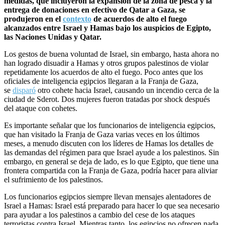
medidas, que incluyeron la expansión de la zona de pesca y la
entrega de donaciones en efectivo de Qatar a Gaza, se
produjeron en el
contexto
de acuerdos de alto el fuego
alcanzados entre Israel y Hamas bajo los auspicios de Egipto,
las Naciones Unidas y Qatar.
Los gestos de buena voluntad de Israel, sin embargo, hasta ahora no
han logrado disuadir a Hamas y otros grupos palestinos de violar
repetidamente los acuerdos de alto el fuego. Poco antes que los
oficiales de inteligencia egipcios llegaran a la Franja de Gaza,
se
disparó
otro cohete hacia Israel, causando un incendio cerca de la
ciudad de Sderot. Dos mujeres fueron tratadas por shock después
del ataque con cohetes.
Es importante señalar que los funcionarios de inteligencia egipcios,
que han visitado la Franja de Gaza varias veces en los últimos
meses, a menudo discuten con los líderes de Hamas los detalles de
las demandas del régimen para que Israel ayude a los palestinos. Sin
embargo, en general se deja de lado, es lo que Egipto, que tiene una
frontera compartida con la Franja de Gaza, podría hacer para aliviar
el sufrimiento de los palestinos.
Los funcionarios egipcios siempre llevan mensajes alentadores de
Israel a Hamas: Israel está preparado para hacer lo que sea necesario
para ayudar a los palestinos a cambio del cese de los ataques
terroristas contra Israel. Mientras tanto, los egipcios no ofrecen nada