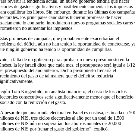
ara revertir la tendencia actual, un nuevo gobierno tendría que hacer
ecortes de gastos significativos y posiblemente aumentar los impuestos
ara equilibrar los libros. Sin embargo, durante las últimas dos campaña
lectorales, los principales candidatos hicieron promesas de hacer
xactamente lo contrario, introdujeron nuevos programas sociales caros 
rometieron no aumentar los impuestos.
stas promesas de campaña, que probablemente exacerbarían el
roblema del déficit, aún no han tenido la oportunidad de concretarse, y
ue ningún gobierno ha tenido la oportunidad de cumplirlas.
nte la falta de un gobierno para aprobar un nuevo presupuesto en la
néset, la ley israelí dicta que cada mes, el presupuesto será igual a 1/12
el presupuesto del año anterior. Dicho presupuesto frenaría el
recimiento del gasto de tal manera que el déficit se reduciría
ignificativamente.
egún Tom Kregenbild, un analista financiero, el costo de los ciclos
lectorales consecutivos sería significativamente menor que el beneficio
sociado con la reducción del gasto.
A pesar de que una ronda electoral en Israel es costosa, estimada en 50
illones de NIS, tres ciclos electorales al año por un total de 1.500
illones de NIS aún no superarían los ahorros anuales de 20.000
illones de NIS por frenar el gasto del gobierno”, explicó.