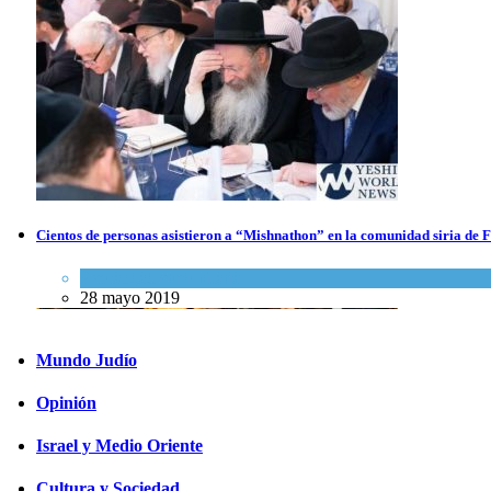
Los abuelos de Herzl son enterrados de nuevo en Jerusalem, cumpliendo
así su último deseo
Mundo Judío
5 agosto 2026
Cientos de personas asistieron a “Mishnathon” en la comunidad siria de 
Alerta sanitaria: Se registra la primera muerte por el virus del Nilo
Occidental en Israel este año
Actualidad comunitaria
28 mayo 2019
Ciencia y Salud
6 agosto 2026
Mundo Judío
Opinión
Israel y Medio Oriente
Cultura y Sociedad