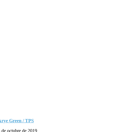
Arye Green / TPS
 de octubre de 2019