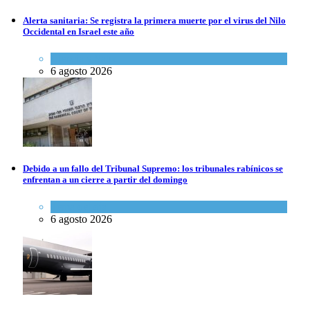
Alerta sanitaria: Se registra la primera muerte por el virus del Nilo
Occidental en Israel este año
Ciencia y Salud
6 agosto 2026
La falta de un gobierno que funcione puede ser bueno para la economía de
Economía y Negocios
3 octubre 2019
Debido a un fallo del Tribunal Supremo: los tribunales rabínicos se
enfrentan a un cierre a partir del domingo
Tema del día
6 agosto 2026
Ministro de finanzas Moshé Kahlon: La economía se mantendrá estable