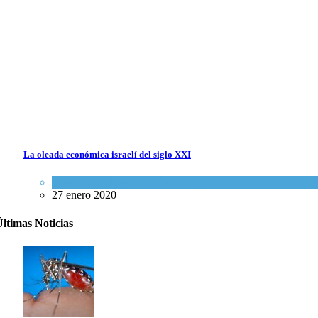
La oleada económica israelí del siglo XXI
Economía y Negocios
,
Tema del día
27 enero 2020
ltimas Noticias