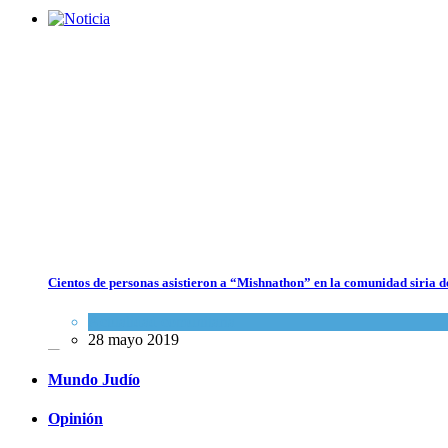
Dos israelíes escapan de Jenin después de que un giro equivocado se
tornara violento
Tema del día
7 agosto 2026
Cientos de personas asistieron a “Mishnathon” en la comunidad siria d
Alarma en Israel: Crece el temor de que el apoyo bipartidista
estadounidense haya sufrido un daño permanente
Actualidad comunitaria
28 mayo 2019
Israel y Medio Oriente
7 agosto 2026
Mundo Judío
Opinión