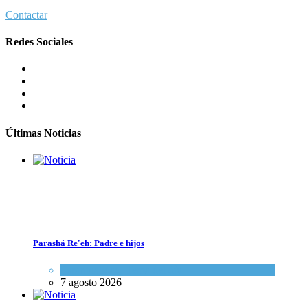
Contactar
Redes Sociales
Alarma en Israel: Crece el temor de que el apoyo bipartidista
estadounidense haya sufrido un daño permanente
Israel y Medio Oriente
7 agosto 2026
Últimas Noticias
Parashá Re'eh: Padre e hijos
Espiritualidad
,
Tema del día
7 agosto 2026