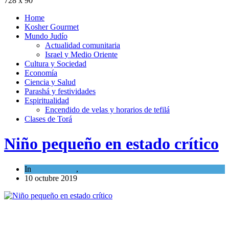
728 x 90
Home
Kosher Gourmet
Mundo Judío
Actualidad comunitaria
Israel y Medio Oriente
Cultura y Sociedad
Economía
Ciencia y Salud
Parashá y festividades
Espiritualidad
Encendido de velas y horarios de tefilá
Clases de Torá
Niño pequeño en estado crítico
In
Mundo Judío
,
Tema del día
10 octubre 2019