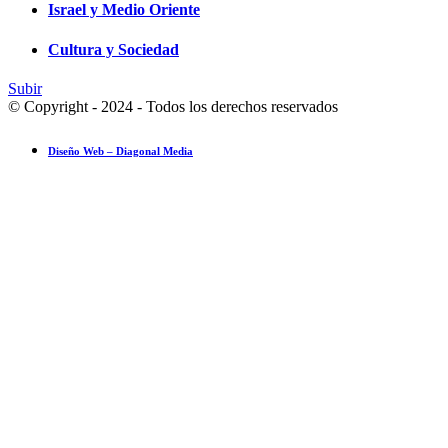
Israel y Medio Oriente
Cultura y Sociedad
Subir
© Copyright - 2024 - Todos los derechos reservados
Diseño Web – Diagonal Media
Ensayo fotográfico: Pesach Sheini 5779 por Admorim y Rabbonim en 
Actualidad comunitaria
28 mayo 2019