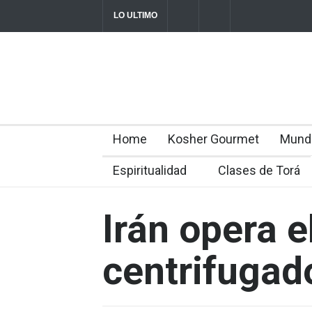
LO ULTIMO
Parashá Re'eh: Padre e hijos
Crisis en el
director Rom
2026-08-07T11:09:44-0300
Home
Kosher Gourmet
Mund
Espiritualidad
Clases de Torá
Irán opera e
centrifugad