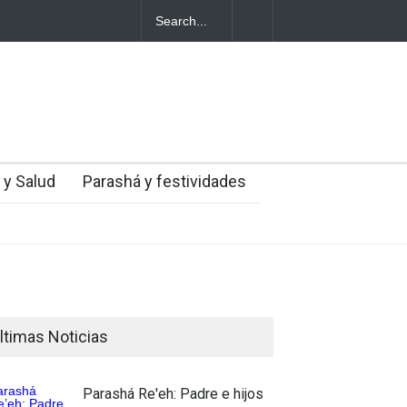
entes judíos italianos fueron víctimas de un
a en medio de una creciente hostilidad en
 y Salud
Parashá y festividades
ltimas Noticias
Parashá Re'eh: Padre e hijos