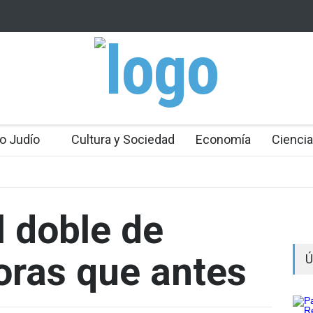
 Mossad: Altos funcionarios arremeten contra el
Bulgaria: Adolesc
an Gofman por la reorganización de Irán
ataque antisemit
toda Europa
o Judío
Cultura y Sociedad
Economía
Ciencia
l doble de
oras que antes
Ú