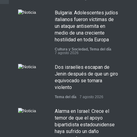
Bulgaria: Adolescentes judíos
italianos fueron víctimas de
un ataque antisemita en
medio de una creciente
hostilidad en toda Europa
Cultura y Sociedad
,
Tema del día
7 agosto 2026
Dos israelíes escapan de
Jenin después de que un giro
equivocado se tornara
violento
Tema del día
7 agosto 2026
Alarma en Israel: Crece el
temor de que el apoyo
bipartidista estadounidense
haya sufrido un daño