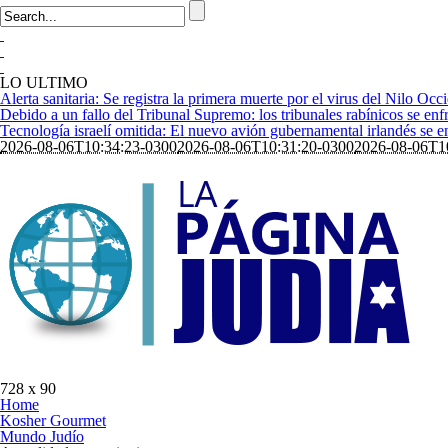
LO ULTIMO
Alerta sanitaria: Se registra la primera muerte por el virus del Nilo Occi
Debido a un fallo del Tribunal Supremo: los tribunales rabínicos se enfr
Tecnología israelí omitida: El nuevo avión gubernamental irlandés se enf
2026-08-06T10:34:23-0300
2026-08-06T10:31:20-0300
2026-08-06T1
728 x 90
Home
Kosher Gourmet
Mundo Judío