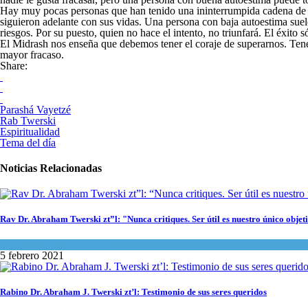
Hay muy pocas personas que han tenido una ininterrumpida cadena de éx
siguieron adelante con sus vidas. Una persona con baja autoestima suel
riesgos. Por su puesto, quien no hace el intento, no triunfará. El éxito
El Midrash nos enseña que debemos tener el coraje de superarnos. Tene
mayor fracaso.
Share:
Parashá Vayetzé
Rab Twerski
Espiritualidad
Tema del día
Noticias Relacionadas
Rav Dr. Abraham Twerski zt”l: "Nunca critiques. Ser útil es nuestro único objet
Espiritualidad
,
Tema del día
5 febrero 2021
Rabino Dr. Abraham J. Twerski zt’l: Testimonio de sus seres queridos