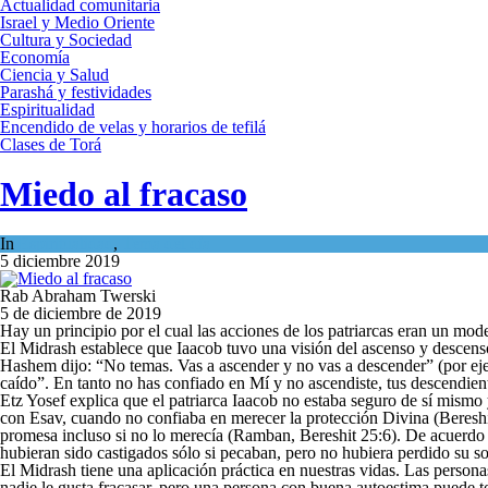
Actualidad comunitaria
Israel y Medio Oriente
Cultura y Sociedad
Economía
Ciencia y Salud
Parashá y festividades
Espiritualidad
Encendido de velas y horarios de tefilá
Clases de Torá
Miedo al fracaso
In
Espiritualidad
,
Tema del día
5 diciembre 2019
Rab Abraham Twerski
5 de diciembre de 2019
Hay un principio por el cual las acciones de los patriarcas eran un mo
El Midrash establece que Iaacob tuvo una visión del ascenso y descenso
Hashem dijo: “No temas. Vas a ascender y no vas a descender” (por eje
caído”. En tanto no has confiado en Mí y no ascendiste, tus descendien
Etz Yosef explica que el patriarca Iaacob no estaba seguro de sí mismo
con Esav, cuando no confiaba en merecer la protección Divina (Bereshi
promesa incluso si no lo merecía (Ramban, Bereshit 25:6). De acuerdo 
hubieran sido castigados sólo si pecaban, pero no hubiera perdido su so
El Midrash tiene una aplicación práctica en nuestras vidas. Las persona
nadie le gusta fracasar, pero una persona con buena autoestima puede t