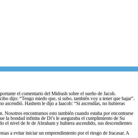
portante el comentario del Midrash sobre el sueño de Jacob.
cibo dijo: “Tengo miedo que, si subo, también voy a tener que bajar”.
no ascendió. Hashem le dijo a Iaacob: “Si ascendías, no hubieras
ión. Nosotros encontramos esto también cuando estaba por encontrarse
ue la bondad infinita de Di’s le aseguraba el cumplimiento de Su
do el nivel de fe de Abraham y hubiera ascendido, sus descendientes
sas a evitar iniciar un emprendimiento por el riesgo de fracasar. A