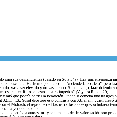
delo para sus descendientes (basado en Sotá 34a). Hay una enseñanza im
 de la escalera. Hashem dijo a Iaacob: “Asciende la escalera”, pero Iaa
mplo, vas a ser elevado y no vas a caer). Sin embargo, Iaacob temió y 
tes estarán exiliados en estos cuatro imperios” (Vayikrá Rabah 29).
 y temió que podría perder la bendición Divina si cometía una trasgres
t 32:11). Etz Yosef dice que esto contrasta con Abraham, quien creyó q
con el Midrash, el reproche de Hashem a Iaacob es que, si hubiera teni
beranía yendo al exilio.
s que tienen baja autoestima y sentimiento de desvalorización son propen
omar el fracaso con calma.