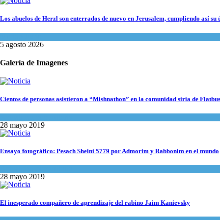
Los abuelos de Herzl son enterrados de nuevo en Jerusalem, cumpliendo así su 
Mundo Judío
5 agosto 2026
Galería de Imagenes
Cientos de personas asistieron a “Mishnathon” en la comunidad siria de Flatbu
Actualidad comunitaria
28 mayo 2019
Ensayo fotográfico: Pesach Sheini 5779 por Admorim y Rabbonim en el mundo
Actualidad comunitaria
28 mayo 2019
El inesperado compañero de aprendizaje del rabino Jaim Kanievsky