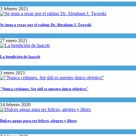
Cultura y Sociedad
3 febrero 2021
Se insta a rezar por el rabino Dr. Abraham J. Twerski
Ciencia y Salud
,
Tema del día
27 enero 2021
La bendición de Iaacob
Parashá y festividades
1 enero 2021
"Nunca critiques. Ser útil es nuestro único objetivo"
Espiritualidad
,
Tema del día
14 febrero 2020
Dulces aguas para ser felices, alegres y libres
Espiritualidad
,
Tema del día