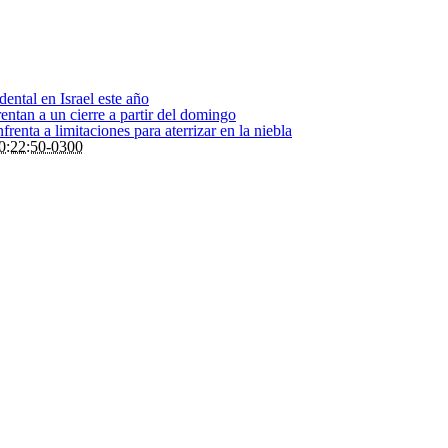
dental en Israel este año
entan a un cierre a partir del domingo
renta a limitaciones para aterrizar en la niebla
0:22:50-0300