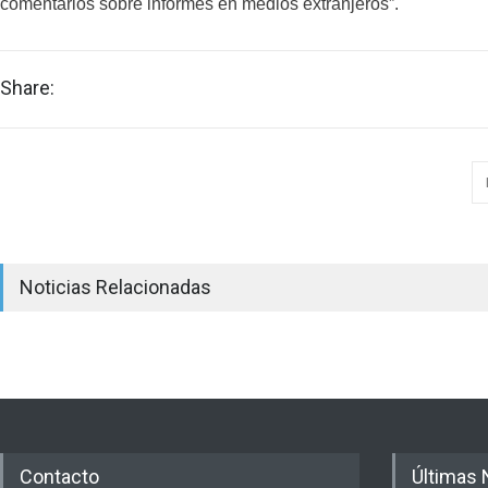
comentarios sobre informes en medios extranjeros”.
Share:
Noticias Relacionadas
Contacto
Últimas 