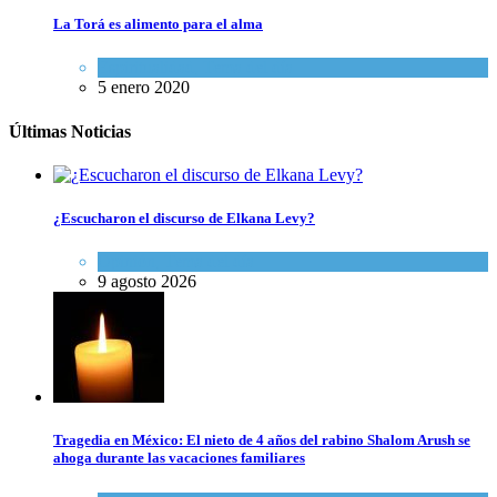
La Torá es alimento para el alma
Espiritualidad
,
Tema del día
5 enero 2020
Últimas Noticias
¿Escucharon el discurso de Elkana Levy?
Opinión
,
Tema del día
9 agosto 2026
Tragedia en México: El nieto de 4 años del rabino Shalom Arush se
ahoga durante las vacaciones familiares