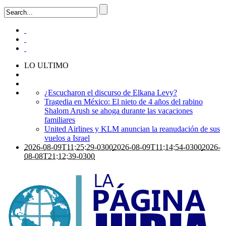
LO ULTIMO
¿Escucharon el discurso de Elkana Levy?
Tragedia en México: El nieto de 4 años del rabino
Shalom Arush se ahoga durante las vacaciones
familiares
United Airlines y KLM anuncian la reanudación de sus
vuelos a Israel
2026-08-09T11:25:29-0300
2026-08-09T11:14:54-0300
2026-
08-08T21:12:39-0300