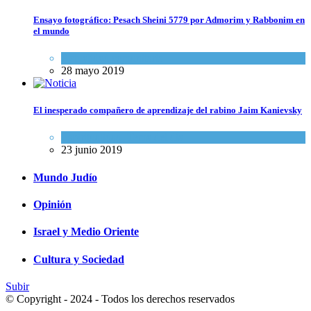
Ensayo fotográfico: Pesach Sheini 5779 por Admorim y Rabbonim en
el mundo
Actualidad comunitaria
28 mayo 2019
El inesperado compañero de aprendizaje del rabino Jaim Kanievsky
Espiritualidad
,
Tema del día
23 junio 2019
Mundo Judío
Opinión
Israel y Medio Oriente
Cultura y Sociedad
Subir
© Copyright - 2024 - Todos los derechos reservados