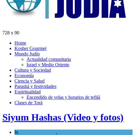
728 x 90
Home
Kosher Gourmet
Mundo Judío
Actualidad comunitaria
Israel y Medio Oriente
Cultura y Sociedad
Economía
Ciencia y Salud
Parashá y festividades
Espiritualidad
Encendido de velas y horarios de tefilá
Clases de Torá
Siyum Hashas (Video y fotos)
In
Cultura y Sociedad
,
Tema del día