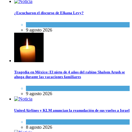
¿Escucharon el discurso de Elkana Levy?
Opinión
,
Tema del día
9 agosto 2026
Tragedia en México: El nieto de 4 años del rabino Shalom Arush se
ahoga durante las vacaciones familiares
Actualidad comunitaria
9 agosto 2026
United Airlines y KLM anuncian la reanudación de sus vuelos a Israel
Economía y Negocios
8 agosto 2026