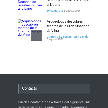
Decenas de israelíes cruzan
al Líbano
Tema del día
5 agosto 2026
Arqueólogos descubren
tesoros de la Gran Sinagoga
de Vilna
Cultura y Sociedad
,
Tema del día
5 agosto 2026
Israel recibe el submarino
más avanzado y caro jamás
construido para su armada,
reforzando así su capacidad
de disuasión submarina
Israel y Medio Oriente
,
Tema del
día
5 agosto 2026
Contacto
Las reservas de sangre de
Israel son "alarmantemente
bajas"; la MDA insta al
Puedes contactarnos a través del siguiente link
público a donar
para hacernos cualquier consulta, sugerencia