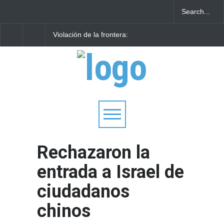
Violación de la frontera:
Arqueólogos descubr
Decenas de israelíes cruzan
tesoros de la Gran
al Líbano
Sinagoga de Vilna
Rechazaron la
entrada a Israel de
ciudadanos
chinos