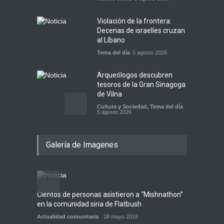
Violación de la frontera:
Decenas de israelíes cruzan
al Líbano
Tema del día
5 agosto 2026
Arqueólogos descubren
tesoros de la Gran Sinagoga
de Vilna
Cultura y Sociedad
,
Tema del día
5 agosto 2026
Israel recibe el submarino
Galería de Imagenes
más avanzado y caro jamás
construido para su armada,
reforzando así su capacidad
de disuasión submarina
Israel y Medio Oriente
,
Tema del
día
Cientos de personas asistieron a “Mishnathon”
Ensayo
5 agosto 2026
en la comunidad siria de Flatbush
Admori
Actualidad comunitaria
28 mayo 2019
Actuali
Las reservas de sangre de